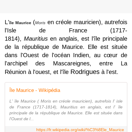
L'
(
en
créole mauricien
), autrefois
île Maurice
Moris
l'Isle de France
(1717-
1814),
Mauritius
en
anglais
, est l'
île
principale
de la
république de Maurice
. Elle est située
dans l'Ouest de l'
océan Indien
, au cœur de
l'
archipel
des
Mascareignes
, entre
La
Rodrigues
Réunion
à l'ouest, et l'île
à l'est.
Île Maurice - Wikipédia
L' île Maurice ( Moris en créole mauricien), autrefois l' isle
de France (1717-1814), Mauritius en anglais, est l' île
principale de la république de Maurice. Elle est située dans
l'Ouest de l...
https://fr.wikipedia.org/wiki/%C3%8Ele_Maurice