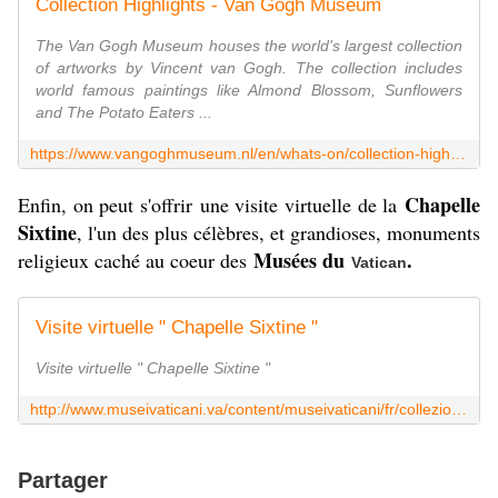
Collection Highlights - Van Gogh Museum
The Van Gogh Museum houses the world's largest collection
of artworks by Vincent van Gogh. The collection includes
world famous paintings like Almond Blossom, Sunflowers
and The Potato Eaters ...
https://www.vangoghmuseum.nl/en/whats-on/collection-highlights
Chapelle
Enfin, on peut s'offrir une visite virtuelle de la
Sixtine
, l'un des plus célèbres, et grandioses, monuments
Musées du
.
religieux caché au coeur des
Vatican
Visite virtuelle " Chapelle Sixtine "
Visite virtuelle " Chapelle Sixtine "
http://www.museivaticani.va/content/museivaticani/fr/collezioni/musei/cappella-sistina/tour-virtuale.html
Partager