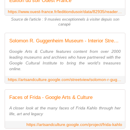
Edition du soir Ouest France
https://www.ouest-france.fr/leditiondusoir/data/82935/reader/reader.html
Source de l'article : 9 musées exceptionnels à visiter depuis son
canapé
Solomon R. Guggenheim Museum - Interior Streetview, New York, United States - Google Arts & Culture
Google Arts & Culture features content from over 2000
leading museums and archives who have partnered with the
Google Cultural Institute to bring the world's treasures
online.
https://artsandculture.google.com/streetview/solomon-r-guggenheim-museum-interior-streetview/jAHfbv3JGM2KaQ?sv_lat=40.78299363905948&sv_lng=-73.95905876267629&sv_pid=dTvFPUJYNvhFJrkGeevjGg
Faces of Frida - Google Arts & Culture
A closer look at the many faces of Frida Kahlo through her
life, art and legacy
https://artsandculture.google.com/project/frida-kahlo