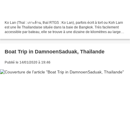
Ko Lan (Thaï : เกาะล้าน, thaï RTGS : Ko Lan), parfois écrit à tort ou Koh Larn
est une île Thaïlandaise située dans la baie de Bangkok. Très facilement
accessible par bateau, elle se trouve à une dizaine de kilomètres au large
de la station balnéaire...
Boat Trip in DamnoenSaduak, Thaïlande
Publié le 14/01/2020 à 19:46