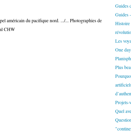
Guides de
Guides 
pel américain du pacifique nord. .../... Photographies de
Histoir
cial CHW
révoluti
Les voya
One day
Planisph
Plus be
Pourquoi
artificie
d’authent
Projets-
Quel ave
Question
"contine