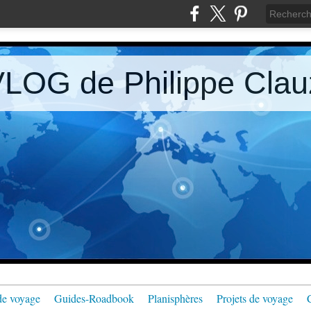
LOG de Philippe Clau
de voyage
Guides-Roadbook
Planisphères
Projets de voyage