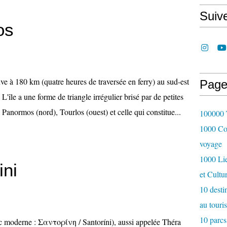
Suiv
os
e à 180 km (quatre heures de traversée en ferry) au sud-est
Page
 L'île a une forme de triangle irrégulier brisé par de petites
 Panormos (nord), Tourlos (ouest) et celle qui constitue...
100000 T
1000 Cou
voyage
1000 Lie
ini
et Cultu
10 desti
au touri
10 parcs
c moderne : Σαντορίνη / Santoríni), aussi appelée Théra