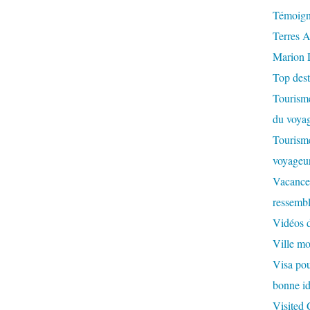
Témoign
Terres A
Marion 
Top dest
Tourisme
du voyag
Tourisme
voyageur
Vacances
ressembl
Vidéos 
Ville m
Visa pour
bonne id
Visited