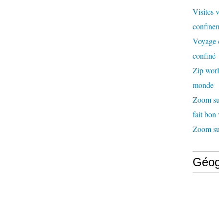
Visites 
confinem
Voyage d
confiné
Zip worl
monde
Zoom sur
fait bon
Zoom sur
Géog