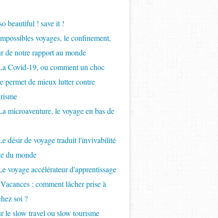
so beautiful ! save it !
Impossibles voyages, le confinement,
ur de notre rapport au monde
 La Covid-19, ou comment un choc
re permet de mieux lutter contre
urisme
La microaventure, le voyage en bas de
e désir de voyage traduit l'invivabilité
nte du monde
Le voyage accélérateur d'apprentissage
 Vacances : comment lâcher prise à
chez soi ?
r le slow travel ou slow tourisme