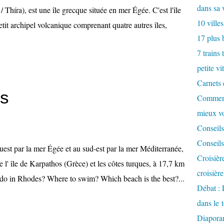
dans sa 
 Thíra), est une île grecque située en mer Égée. C'est l'île
10 villes
etit archipel volcanique comprenant quatre autres îles,
17 plus 
7 trains 
petite vi
Carnets 
es
Comment
mieux v
Conseils
Conseils
est par la mer Égée et au sud-est par la mer Méditerranée,
Croisièr
tre l' île de Karpathos (Grèce) et les côtes turques, à 17,7 km
croisièr
o do in Rhodes? Where to swim? Which beach is the best?...
Débat : 
dans le 
Diaporam