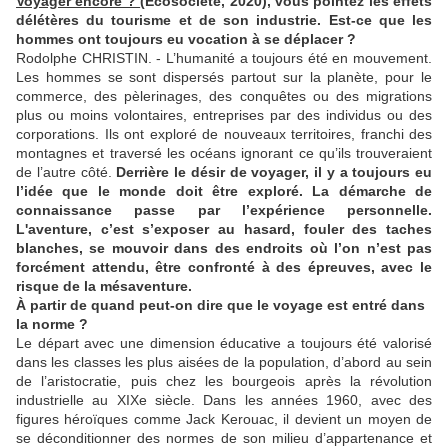
Voyager encore ?
(Ecosociété, 2020), vous pointez les effets
délétères du tourisme et de son industrie. Est-ce que les
hommes ont toujours eu vocation à se déplacer ?
Rodolphe CHRISTIN. - L’humanité a toujours été en mouvement.
Les hommes se sont dispersés partout sur la planète, pour le
commerce, des pèlerinages, des conquêtes ou des migrations
plus ou moins volontaires, entreprises par des individus ou des
corporations. Ils ont exploré de nouveaux territoires, franchi des
montagnes et traversé les océans ignorant ce qu’ils trouveraient
de l’autre côté.
Derrière le désir de voyager, il y a toujours eu
l’idée que le monde doit être exploré. La démarche de
connaissance passe par l’expérience personnelle.
L'aventure, c’est s’exposer au hasard, fouler des taches
blanches, se mouvoir dans des endroits où l’on n’est pas
forcément attendu, être confronté à des épreuves, avec le
risque de la mésaventure.
À partir de quand peut-on dire que le voyage est entré dans
la norme ?
Le départ avec une dimension éducative a toujours été valorisé
dans les classes les plus aisées de la population, d’abord au sein
de l’aristocratie, puis chez les bourgeois après la révolution
industrielle au XIXe siècle. Dans les années 1960, avec des
figures héroïques comme Jack Kerouac, il devient un moyen de
se déconditionner des normes de son milieu d’appartenance et