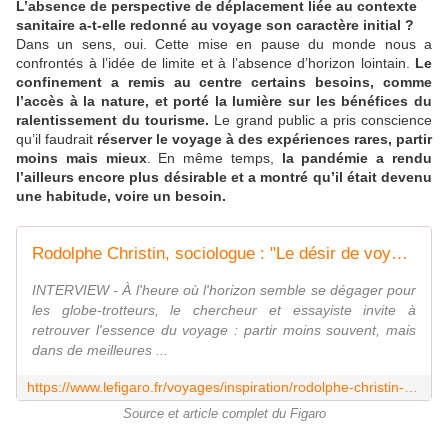
L’absence de perspective de déplacement liée au contexte
sanitaire a-t-elle redonné au voyage son caractère initial ?
Dans un sens, oui. Cette mise en pause du monde nous a
confrontés à l’idée de limite et à l’absence d’horizon lointain.
Le
confinement a remis au centre certains besoins, comme
l’accès à la nature, et porté la lumière sur les bénéfices du
ralentissement du tourisme.
Le grand public a pris conscience
qu’il faudrait
réserver le voyage à des expériences rares, partir
moins mais mieux
. En même temps,
la pandémie a rendu
l’ailleurs encore plus désirable et a montré qu’il était devenu
une habitude, voire un besoin.
Rodolphe Christin, sociologue : "Le désir de voyage traduit l'invivabilité croissante du monde"
INTERVIEW - À l'heure où l'horizon semble se dégager pour
les globe-trotteurs, le chercheur et essayiste invite à
retrouver l'essence du voyage : partir moins souvent, mais
dans de meilleures ...
https://www.lefigaro.fr/voyages/inspiration/rodolphe-christin-sociologue-le-desir-de-voyage-traduit-l-invivabilite-croissante-du-monde-20201222
Source et article complet du Figaro