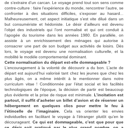
de s’extraire d’un carcan. Le voyage prend tout son sens comme
contre-culture : faire l’expérience du monde, rencontrer l’autre, se
confronter à des situations difficiles, s’exposer au hasard...
Malheureusement, cet aspect initiatique s’est vite dilué dans un
but consumériste et hédoniste. Le désir d’ailleurs est devenu
l’objet des industriels qui l’ont normalisé et qui ont conduit à
l’apogée du tourisme dans les années 1980. En parallèle, on
assiste à un enrichissement des ménages qui autorise à
consacrer une part de son budget aux activités de loisirs. Dès
lors, le voyage est devenu une normalisation culturelle, et la
mobilité le modèle comportemental dominant.
Cette normalisation du départ est-elle dommageable ?
L’encouragement à la volonté de découvrir a du bon. L’acte de
départ est aujourd’hui valorisé tant chez les jeunes que chez les
plus âgés, on a même intérêt à le mentionner dans notre
curriculum vitae ! Conditionnée par l’état social et les facilités
technologiques de l’époque, la décision de partir est beaucoup
plus évidente et la prise de risque est minimale.
L’incitation est
partout, il suffit d’acheter un billet d’avion et de réserver un
hébergement en quelques clics pour mettre le feu à
l’étincelle de l’imaginaire.
Cela va orienter les envies
individuelles en facilitant le voyage à l’étranger plutôt qu’en le
décourageant.
Ce qui est dommageable, c’est que pour que
ce désir soit pratiqué par le plus grand nombre, on a