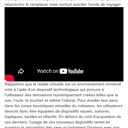
néanmoins le remplacer mais surtout susciter l’envie de voyager.
Rappelons que la réalité virtuelle est un environnement immersif
créé à l’aide d’un dispositif technologique qui procure à
l’utilisateur des sensations numériquement créées telles que la
vue, l’ouïe, le toucher et même l’odorat. Pour éveiller leur sens
dans les zones touristiques virtuelles du métavers, les utilisateurs
devront donc être équipées de dispositifs visuels, sonores,
haptiques, tactiles et olfactifs. En dehors du coût d’acquisition de
ces derniers, l’usage de ces nouveaux dispositifs remet en
question la perception des sens qu’entretient l’homme avec son