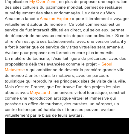
L’application
Fly Over Zone
, en plus de proposer une exploration
des sites culturels du patrimoine mondial, permet de restaurer
numériquement des sites endommagés. Le géant du Web
Amazon a lancé «
Amazon Explore
» pour littéralement « voyager
virtuellement autour du monde ». Ce volet commercial est un
service de flux interactif diffusé en direct, qui selon eux, permet
de découvrir de nouveaux endroits depuis son ordinateur. Si cette
offre n’en est qu’à ses balbutiements, avec une version béta, il y
a fort à parier que ce service de visites virtuelles sera amené à
évoluer pour proposer des formats encore plus immersifs.
En matière de tourisme, l’Asie fait figure de précurseur avec des
propositions déjà très avancées comme le projet «
Seoul
Metaverse
» qui ambitionne de devenir la première grande ville
du monde à entrer dans le métavers, avec un parcours
touristique qui reproduira les principaux sites de visite de la ville.
Mais c’est en France, que l’on trouve l’un des projets les plus
aboutis avec
MoyaLand
: un univers virtuel touristique, construit
comme une reproduction artistique virtuel et immersive qui
possède un office de tourisme, des musées, un aéroport, un
centre historique où habitants et touristes peuvent évoluer
virtuellement par le biais de leurs avatars.