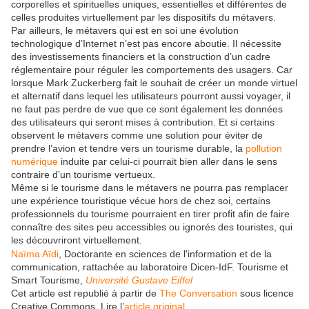
corporelles et spirituelles uniques, essentielles et différentes de
celles produites virtuellement par les dispositifs du métavers.
Par ailleurs, le métavers qui est en soi une évolution
technologique d’Internet n’est pas encore aboutie. Il nécessite
des investissements financiers et la construction d’un cadre
réglementaire pour réguler les comportements des usagers. Car
lorsque Mark Zuckerberg fait le souhait de créer un monde virtuel
et alternatif dans lequel les utilisateurs pourront aussi voyager, il
ne faut pas perdre de vue que ce sont également les données
des utilisateurs qui seront mises à contribution. Et si certains
observent le métavers comme une solution pour éviter de
prendre l’avion et tendre vers un tourisme durable, la
pollution
numérique
induite par celui-ci pourrait bien aller dans le sens
contraire d’un tourisme vertueux.
Même si le tourisme dans le métavers ne pourra pas remplacer
une expérience touristique vécue hors de chez soi, certains
professionnels du tourisme pourraient en tirer profit afin de faire
connaître des sites peu accessibles ou ignorés des touristes, qui
les découvriront virtuellement.
Naïma Aïdi
, Doctorante en sciences de l'information et de la
communication, rattachée au laboratoire Dicen-IdF. Tourisme et
Smart Tourisme,
Université Gustave Eiffel
Cet article est republié à partir de
The Conversation
sous licence
Creative Commons. Lire l’
article original
.