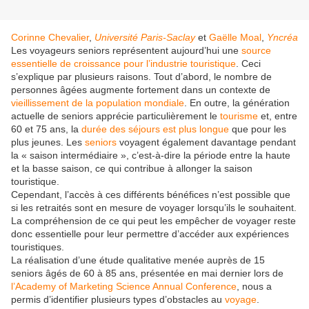
Corinne Chevalier
,
Université Paris-Saclay
et
Gaëlle Moal
,
Yncréa
Les voyageurs seniors représentent aujourd’hui une
source
essentielle de croissance pour l’industrie touristique
. Ceci
s’explique par plusieurs raisons. Tout d’abord, le nombre de
personnes âgées augmente fortement dans un contexte de
vieillissement de la population mondiale
. En outre, la génération
actuelle de seniors apprécie particulièrement le
tourisme
et, entre
60 et 75 ans, la
durée des séjours est plus longue
que pour les
plus jeunes. Les
seniors
voyagent également davantage pendant
la « saison intermédiaire », c’est-à-dire la période entre la haute
et la basse saison, ce qui contribue à allonger la saison
touristique.
Cependant, l’accès à ces différents bénéfices n’est possible que
si les retraités sont en mesure de voyager lorsqu’ils le souhaitent.
La compréhension de ce qui peut les empêcher de voyager reste
donc essentielle pour leur permettre d’accéder aux expériences
touristiques.
La réalisation d’une étude qualitative menée auprès de 15
seniors âgés de 60 à 85 ans, présentée en mai dernier lors de
l’Academy of Marketing Science Annual Conference
, nous a
permis d’identifier plusieurs types d’obstacles au
voyage
.