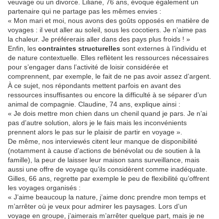
veuvage ou un divorce. Liliane, 76 ans, évoque également un
partenaire qui ne partage pas les mêmes envies :
« Mon mari et moi, nous avons des goûts opposés en matière de
voyages : il veut aller au soleil, sous les cocotiers. Je n’aime pas
la chaleur. Je préférerais aller dans des pays plus froids ! »
Enfin, les
contraintes structurelles
sont externes à l’individu et
de nature contextuelle. Elles reflètent les ressources nécessaires
pour s’engager dans l’activité de loisir considérée et
comprennent, par exemple, le fait de ne pas avoir assez d’argent.
À ce sujet, nos répondants mettent parfois en avant des
ressources insuffisantes ou encore la difficulté à se séparer d’un
animal de compagnie. Claudine, 74 ans, explique ainsi :
« Je dois mettre mon chien dans un chenil quand je pars. Je n’ai
pas d’autre solution, alors je le fais mais les inconvénients
prennent alors le pas sur le plaisir de partir en voyage ».
De même, nos interviewés citent leur manque de disponibilité
(notamment à cause d’actions de bénévolat ou de soutien à la
famille), la peur de laisser leur maison sans surveillance, mais
aussi une offre de voyage qu’ils considèrent comme inadéquate.
Gilles, 66 ans, regrette par exemple le peu de flexibilité qu’offrent
les voyages organisés :
« J’aime beaucoup la nature, j’aime donc prendre mon temps et
m’arrêter où je veux pour admirer les paysages. Lors d’un
voyage en groupe, j’aimerais m’arrêter quelque part, mais je ne