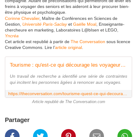
compagnie. Autant de préconisations qui permettront de lever les
freins à voyager des seniors et les aideront à leur procurer bien-
être physique et psychologique.
Corinne Chevalier
, Maître de Conférences en Sciences de
Gestion,
Université Paris-Saclay
et
Gaëlle Moal
, Enseignante-
chercheure en marketing, Laboratoires L@bIsen et LEGO,
Yncréa
Cet article est republié à partir de
The Conversation
sous licence
Creative Commons. Lire l’
article original
.
Tourisme : qu'est-ce qui décourage les voyageurs seniors ?
Un travail de recherche a identifié une série de contraintes
qui incitent les personnes âgées à renoncer aux voyages.
https://theconversation.com/tourisme-quest-ce-qui-decourage-les-voyageurs-seniors-207261
Article republié de The Conversation.com
Partager