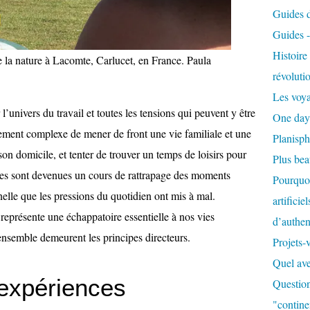
Guides de
Guides 
Histoir
e la nature à Lacomte, Carlucet, en France.
Paula
révoluti
Les voya
l’univers du travail et toutes les tensions qui peuvent y être
One day
ièrement complexe de mener de front une vie familiale et une
Planisph
 son domicile, et tenter de trouver un temps de loisirs pour
Plus be
nces sont devenues un cours de rattrapage des moments
Pourquoi
nelle que les pressions du quotidien ont mis à mal.
artificie
représente une échappatoire essentielle à nos vies
d’authent
e ensemble demeurent les principes directeurs.
Projets-
Quel ave
’expériences
Question
"contine