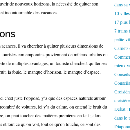
vrir de nouveaux horizons, la nécessité de quitter son
dans sa 
e et incontournable des vacances.
10 villes
17 plus 
7 trains 
ions
petite vi
acances, il va chercher à quitter plusieurs dimensions de
Carnets 
 touristes contemporains proviennent de milieux urbains ou
Comment
te de multiples avantages, un touriste cherche à quitter ses
mieux v
bruit, la foule, le manque d’horizon, le manque d’espace,
Conseils
Conseils
Croisièr
ci c’est juste l’opposé, y’a que des espaces naturels autour
croisièr
combré de voitures, ici y’a du calme, on entend le bruit du
Débat : 
e, on peut toucher des matières premières en fait ; alors
dans le 
s et tout ce qu’on voit, tout ce qu’on touche, ce sont des
Diaporam