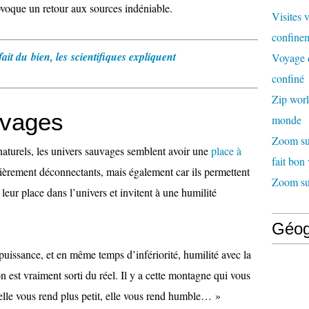
rovoque un retour aux sources indéniable.
Visites 
confinem
it du bien, les scientifiques expliquent
Voyage d
confiné
Zip worl
uvages
monde
Zoom sur
aturels, les univers sauvages semblent avoir une
place à
fait bon
ulièrement déconnectants, mais également car ils permettent
Zoom sur
leur place dans l’univers et invitent à une humilité
Géog
uissance, et en même temps d’infériorité, humilité avec la
st vraiment sorti du réel. Il y a cette montagne qui vous
elle vous rend plus petit, elle vous rend humble… »