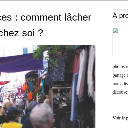
ces : comment lâcher
À pr
chez soi ?
photos e
partage 
nomadism
découver
Voir le 