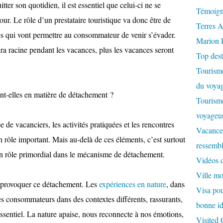
tter son quotidien, il est essentiel que celui-ci ne se
Témoign
our. Le rôle d’un prestataire touristique va donc être de
Terres A
es qui vont permettre au consommateur de venir s’évader.
Marion 
dra racine pendant les vacances, plus les vacances seront
Top dest
Tourisme
du voyag
ent-elles en matière de détachement ?
Tourisme
voyageur
e vacanciers, les activités pratiquées et les rencontres
Vacances
n rôle important. Mais au-delà de ces éléments, c’est surtout
ressembl
 un rôle primordial dans le mécanisme de détachement.
Vidéos 
Ville m
à provoquer ce détachement. Les
expériences en nature
, dans
Visa pour
es consommateurs dans des contextes différents, rassurants,
bonne id
’essentiel. La nature apaise, nous reconnecte à nos émotions,
Visited