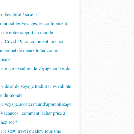
so beautiful ! save it !
Impossibles voyages, le confinement,
ur de notre rapport au monde
 La Covid-19, ou comment un choc
re permet de mieux lutter contre
urisme
La microaventure, le voyage en bas de
e désir de voyage traduit l'invivabilité
nte du monde
Le voyage accélérateur d'apprentissage
 Vacances : comment lâcher prise à
chez soi ?
r le slow travel ou slow tourisme