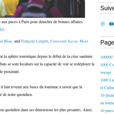
Suiv
 aux puces à Paris pour dénicher de bonnes affaires.
-SA
nt Blanc
and
François Lenglet
,
Université Savoie Mont
Page
é la sphère touristique depuis le début de la crise sanitaire
100000 T
s se sont focalisés sur la capacité de voir se redéployer la
1000 Cou
de proximité.
voyage
1000 Lie
il faut revenir aux bases du tourisme à savoir que la
et Cultu
é de notre quotidien.
10 desti
au touri
on quotidien dans ses dimensions les plus pesantes. Ainsi,
10 parcs