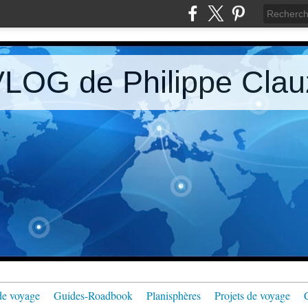
LOG de Philippe Clau
de voyage
Guides-Roadbook
Planisphères
Projets de voyage