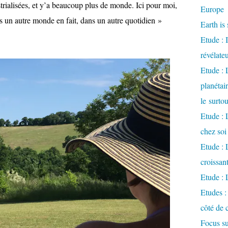
strialisées, et y’a beaucoup plus de monde. Ici pour moi,
Europe
ans un autre monde en fait, dans un autre quotidien »
Earth is 
Etude : 
révélate
Etude :
planétai
le surto
Etude : 
chez soi
Etude : L
croissa
Etude : 
Etudes :
côté de 
Focus su