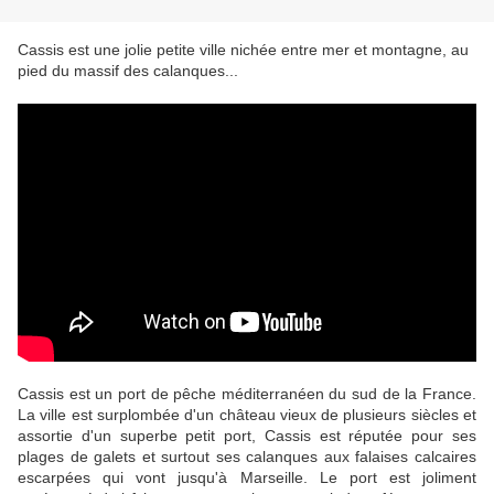
Cassis est une jolie petite ville nichée entre mer et montagne, au
pied du massif des calanques...
Cassis est un port de pêche méditerranéen du sud de la France.
La ville est surplombée d'un château vieux de plusieurs siècles et
assortie d'un superbe petit port, Cassis est réputée pour ses
plages de galets et surtout ses calanques aux falaises calcaires
escarpées qui vont jusqu'à Marseille. Le port est joliment