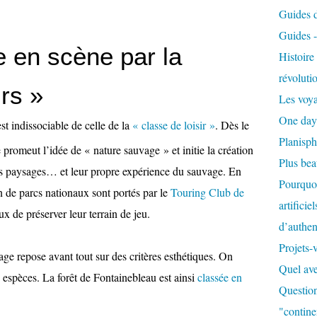
Guides de
Guides 
 en scène par la
Histoir
révoluti
irs »
Les voya
One day
est indissociable de celle de la
« classe de loisir »
. Dès le
Planisph
e promeut l’idée de « nature sauvage » et initie la création
Plus be
les paysages… et leur propre expérience du sauvage. En
Pourquoi
on de parcs nationaux sont portés par le
Touring Club de
artificie
ux de préserver leur terrain de jeu.
d’authent
Projets-
age repose avant tout sur des critères esthétiques. On
Quel ave
 espèces. La forêt de Fontainebleau est ainsi
classée en
Question
"contine