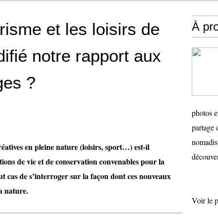
isme et les loisirs de
À pr
difié notre rapport aux
ges ?
photos e
partage 
nomadism
tives en pleine nature (loisirs, sport…) est-il
découver
tions de vie et de conservation convenables pour la
ut cas de s’interroger sur la façon dont ces nouveaux
a nature.
Voir le 