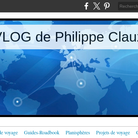
LOG de Philippe Clau
de voyage
Guides-Roadbook
Planisphères
Projets de voyage