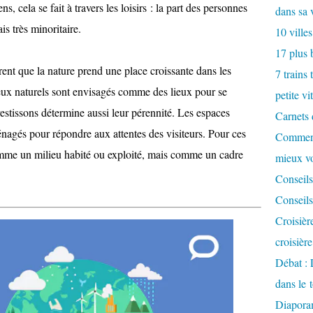
s, cela se fait à travers les loisirs : la part des personnes
dans sa 
is très minoritaire.
10 villes
17 plus 
ent que la nature prend une place croissante dans les
7 trains 
lieux naturels sont envisagés comme des lieux pour se
petite vi
vestissons détermine aussi leur pérennité. Les espaces
Carnets 
nagés pour répondre aux attentes des visiteurs. Pour ces
Comment
comme un milieu habité ou exploité, mais comme un cadre
mieux v
Conseils
Conseils
Croisièr
croisièr
Débat : 
dans le 
Diaporam