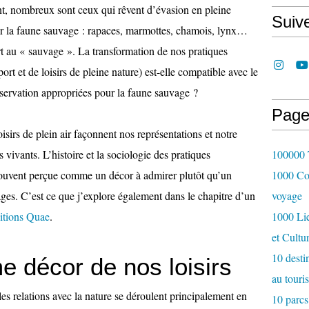
t, nombreux sont ceux qui rêvent d’évasion en pleine
Suiv
rer la faune sauvage : rapaces, marmottes, chamois, lynx…
rt au « sauvage ». La transformation de nos pratiques
rt et de loisirs de pleine nature) est-elle compatible avec le
nservation appropriées pour la faune sauvage ?
Page
oisirs de plein air façonnent nos représentations et notre
s vivants. L’histoire et la sociologie des pratiques
100000 T
 souvent perçue comme un décor à admirer plutôt qu’un
1000 Cou
es. C’est ce que j’explore également dans le chapitre d’un
voyage
ditions Quae
.
1000 Lie
et Cultu
10 desti
 décor de nos loisirs
au touri
es relations avec la nature se déroulent principalement en
10 parcs