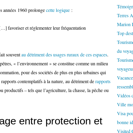
Témoign
les années 1960 prolonge
cette logique
:
Terres A
Marion 
…] favoriser et réglementer leur fréquentation
Top dest
Tourisme
du voyag
fait souvent
au détriment des usages ruraux de ces espaces
.
Tourisme
pêtres, « l’environnement » se constitue comme un milieu
voyageur
sommation, pour des sociétés de plus en plus urbaines qui
Vacances
s rapports contemplatifs à la nature, au détriment de
rapports
ressembl
u productifs – tels que l’agriculture, la chasse, la pêche ou
Vidéos 
Ville m
Visa pour
ge entre protection et
bonne id
Visited