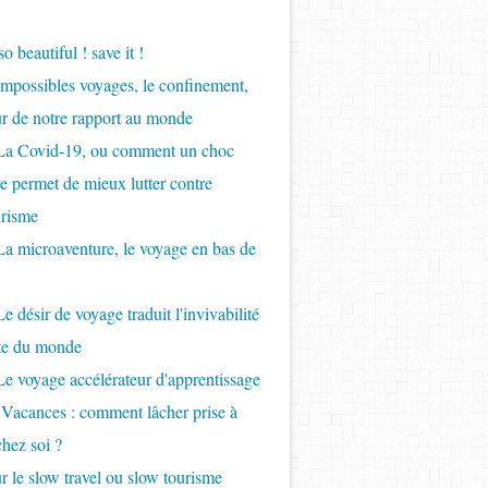
so beautiful ! save it !
Impossibles voyages, le confinement,
ur de notre rapport au monde
 La Covid-19, ou comment un choc
re permet de mieux lutter contre
urisme
La microaventure, le voyage en bas de
e désir de voyage traduit l'invivabilité
nte du monde
Le voyage accélérateur d'apprentissage
 Vacances : comment lâcher prise à
chez soi ?
r le slow travel ou slow tourisme