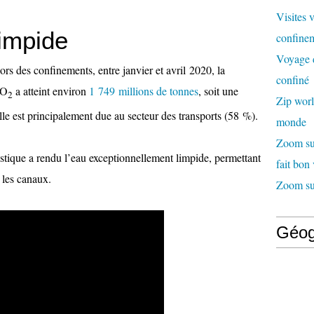
Visites 
impide
confinem
Voyage d
ors des confinements, entre janvier et avril 2020, la
confiné
CO
a atteint environ
1 749 millions de tonnes
, soit une
2
Zip worl
le est principalement due au secteur des transports (58 %).
monde
Zoom sur
uristique a rendu l’eau exceptionnellement limpide, permettant
fait bon
 les canaux.
Zoom sur
Géog