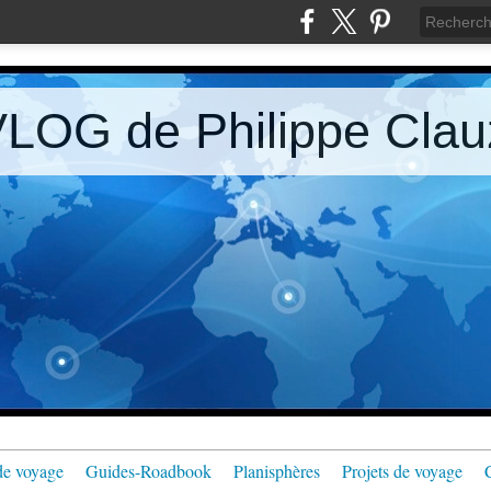
LOG de Philippe Clau
de voyage
Guides-Roadbook
Planisphères
Projets de voyage