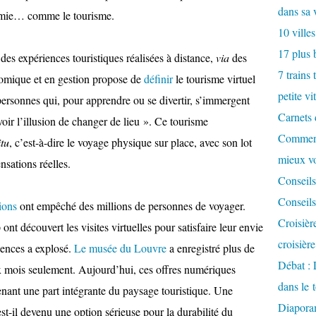
dans sa 
nomie… comme le tourisme.
10 villes
17 plus 
des expériences touristiques réalisées à distance,
via
des
7 trains 
nomique et en gestion propose de
définir
le tourisme virtuel
petite vi
ersonnes qui, pour apprendre ou se divertir, s’immergent
Carnets 
voir l’illusion de changer de lieu ». Ce tourisme
Comment
itu
, c’est-à-dire le voyage physique sur place, avec son lot
mieux v
nsations réelles.
Conseils
Conseils
ions
ont empêché des millions de personnes de voyager.
Croisièr
nt découvert les visites virtuelles pour satisfaire leur envie
croisièr
ences a explosé.
Le musée du Louvre
a enregistré plus de
Débat : 
ux mois seulement. Aujourd’hui, ces offres numériques
dans le 
evenant une part intégrante du paysage touristique. Une
Diaporam
st-il devenu une option sérieuse pour la durabilité du