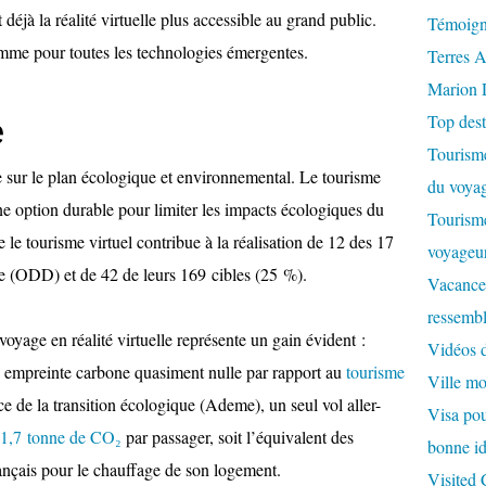
 déjà la réalité virtuelle plus accessible au grand public.
Témoign
omme pour toutes les technologies émergentes.
Terres A
Marion 
e
Top dest
Tourisme
ue sur le plan écologique et environnemental. Le tourisme
du voyag
e option durable pour limiter les impacts écologiques du
Tourisme
le tourisme virtuel contribue à la réalisation de 12 des 17
voyageur
e (ODD) et de 42 de leurs 169 cibles (25 %).
Vacances
ressembl
oyage en réalité virtuelle représente un gain évident :
Vidéos 
 empreinte carbone quasiment nulle par rapport au
tourisme
Ville m
e de la transition écologique (Ademe), un seul vol aller-
Visa pour
1,7 tonne de CO₂
par passager, soit l’équivalent des
bonne id
nçais pour le chauffage de son logement.
Visited