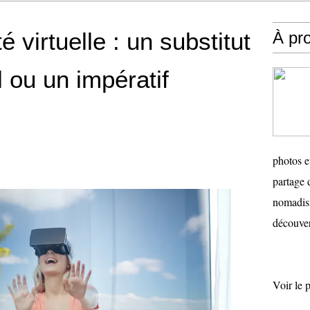
é virtuelle : un substitut
À pr
 ou un impératif
photos e
partage 
nomadism
découver
Voir le 