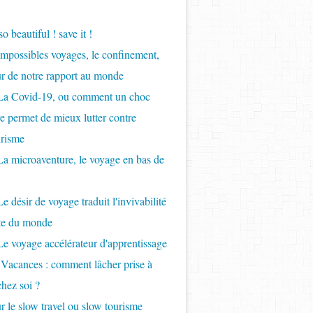
so beautiful ! save it !
Impossibles voyages, le confinement,
ur de notre rapport au monde
 La Covid-19, ou comment un choc
re permet de mieux lutter contre
urisme
La microaventure, le voyage en bas de
e désir de voyage traduit l'invivabilité
nte du monde
Le voyage accélérateur d'apprentissage
 Vacances : comment lâcher prise à
chez soi ?
r le slow travel ou slow tourisme