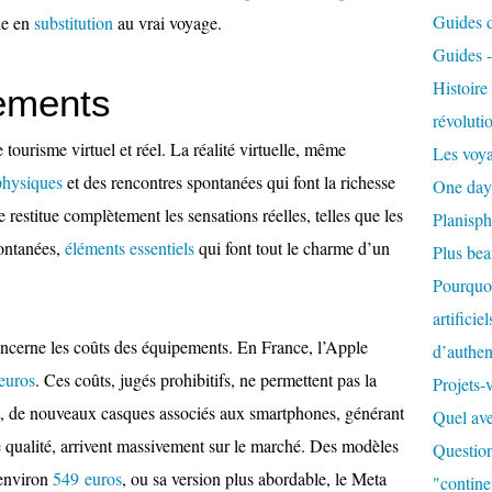
Guides de
lle en
substitution
au vrai voyage.
Guides 
Histoir
ements
révoluti
urisme virtuel et réel. La réalité virtuelle, même
Les voya
physiques
et des rencontres spontanées qui font la richesse
One day
restitue complètement les sensations réelles, telles que les
Planisph
pontanées,
éléments essentiels
qui font tout le charme d’un
Plus be
Pourquoi
artificie
oncerne les coûts des équipements. En France, l’Apple
d’authent
euros
. Ces coûts, jugés prohibitifs, ne permettent pas la
Projets-
, de nouveaux casques associés aux smartphones, générant
Quel ave
 qualité, arrivent massivement sur le marché. Des modèles
Question
environ
549 euros
, ou sa version plus abordable, le Meta
"contine