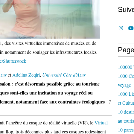
Suiv
, des visites virtuelles immersives de musées ou de
Page
fin notamment de soulager les infrastructures locales
e/Shutterstock
100000 T
Azur
et
Adelina Zeqiri
,
Université Côte d’Azur
1000 Cou
salon : c’est désormais possible grâce au tourisme
voyage
ues sont-elles une incitation au voyage réel ou
1000 Lie
ablement, notamment face aux contraintes écologiques ?
et Cultu
10 desti
au touri
tait l’ancêtre du casque de réalité virtuelle (VR), le
Virtual
10 parcs
 un flop, trois décennies plus tard ces casques redessinent