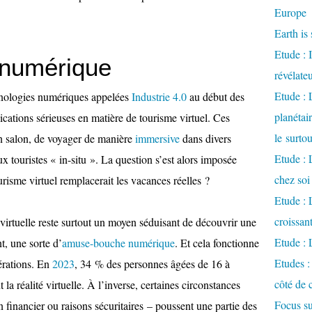
Europe
Earth is 
Etude : 
numérique
révélate
Etude :
hnologies numériques appelées
Industrie 4.0
au début des
planétai
cations sérieuses en matière de tourisme virtuel. Ces
le surto
on salon, de voyager de manière
immersive
dans divers
Etude : 
x touristes « in-situ ». La question s’est alors imposée
chez soi
risme virtuel remplacerait les vacances réelles ?
Etude : L
croissa
virtuelle reste surtout un moyen séduisant de découvrir une
Etude : 
t, une sorte d’
amuse-bouche numérique
. Et cela fonctionne
Etudes :
érations. En
2023
, 34 % des personnes âgées de 16 à
côté de 
la réalité virtuelle. À l’inverse, certaines circonstances
Focus su
n financier ou raisons sécuritaires – poussent une partie des