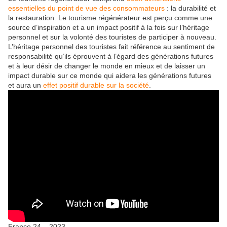
essentielles du point de vue des consommateurs
: la durabilité et
la restauration. Le tourisme régénérateur est perçu comme une
source d’inspiration et a un impact positif à la fois sur l’héritage
personnel et sur la volonté des touristes de participer à nouveau.
L’héritage personnel des touristes fait référence au sentiment de
responsabilité qu’ils éprouvent à l’égard des générations futures
et à leur désir de changer le monde en mieux et de laisser un
impact durable sur ce monde qui aidera les générations futures
et aura un
effet positif durable sur la société
.
France 24 – 2023.