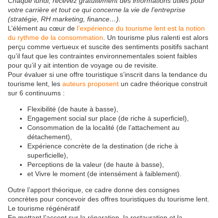
Chaque lundi, recevez gratuitement des informations utiles pour
votre carrière et tout ce qui concerne la vie de l’entreprise
(stratégie, RH marketing, finance…).
L’élément au cœur de
l’expérience du tourisme lent est la notion
du rythme de la consommation
. Un tourisme plus ralenti est alors
perçu comme vertueux et suscite des sentiments positifs sachant
qu’il faut que les contraintes environnementales soient faibles
pour qu’il y ait intention de voyage ou de revisite.
Pour évaluer si une offre touristique s’inscrit dans la tendance du
tourisme lent, les
auteurs proposent
un cadre théorique construit
sur 6 continuums :
Flexibilité (de haute à basse),
Engagement social sur place (de riche à superficiel),
Consommation de la localité (de l’attachement au
détachement),
Expérience concrète de la destination (de riche à
superficielle),
Perceptions de la valeur (de haute à basse),
et Vivre le moment (de intensément à faiblement).
Outre l’apport théorique, ce cadre donne des consignes
concrètes pour concevoir des offres touristiques du tourisme lent.
Le tourisme régénératif
En mettant l’accent sur la réparation, la restauration et la