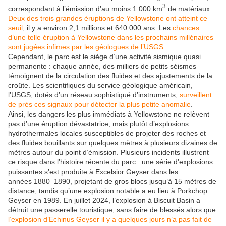
3
correspondant à l’émission d’au moins 1 000 km
de matériaux.
Deux des trois grandes éruptions de Yellowstone ont atteint ce
seuil
, il y a environ 2,1 millions et 640 000 ans. Les
chances
d’une telle éruption à Yellowstone dans les prochains millénaires
sont jugées infimes par les géologues de l’USGS
.
Cependant, le parc est le siège d’une activité sismique quasi
permanente : chaque année, des milliers de petits séismes
témoignent de la circulation des fluides et des ajustements de la
croûte. Les scientifiques du service géologique américain,
l’USGS, dotés d’un réseau sophistiqué d’instruments,
surveillent
de près ces signaux pour détecter la plus petite anomalie
.
Ainsi, les dangers les plus immédiats à Yellowstone ne relèvent
pas d’une éruption dévastatrice, mais plutôt d’explosions
hydrothermales locales susceptibles de projeter des roches et
des fluides bouillants sur quelques mètres à plusieurs dizaines de
mètres autour du point d’émission. Plusieurs incidents illustrent
ce risque dans l’histoire récente du parc : une série d’explosions
puissantes s’est produite à Excelsior Geyser dans les
années 1880–1890, projetant de gros blocs jusqu’à 15 mètres de
distance, tandis qu’une explosion notable a eu lieu à Porkchop
Geyser en 1989. En juillet 2024, l’explosion à Biscuit Basin a
détruit une passerelle touristique, sans faire de blessés alors que
l’explosion d’Echinus Geyser il y a quelques jours n’a pas fait de