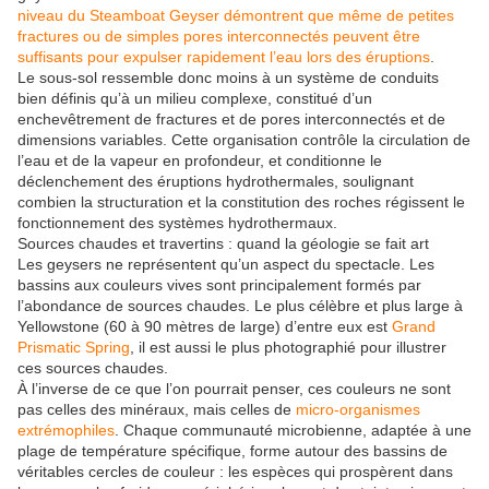
niveau du Steamboat Geyser démontrent que même de petites
fractures ou de simples pores interconnectés peuvent être
suffisants pour expulser rapidement l’eau lors des éruptions
.
Le sous-sol ressemble donc moins à un système de conduits
bien définis qu’à un milieu complexe, constitué d’un
enchevêtrement de fractures et de pores interconnectés et de
dimensions variables. Cette organisation contrôle la circulation de
l’eau et de la vapeur en profondeur, et conditionne le
déclenchement des éruptions hydrothermales, soulignant
combien la structuration et la constitution des roches régissent le
fonctionnement des systèmes hydrothermaux.
Sources chaudes et travertins : quand la géologie se fait art
Les geysers ne représentent qu’un aspect du spectacle. Les
bassins aux couleurs vives sont principalement formés par
l’abondance de sources chaudes. Le plus célèbre et plus large à
Yellowstone (60 à 90 mètres de large) d’entre eux est
Grand
Prismatic Spring
, il est aussi le plus photographié pour illustrer
ces sources chaudes.
À l’inverse de ce que l’on pourrait penser, ces couleurs ne sont
pas celles des minéraux, mais celles de
micro-organismes
extrémophiles
. Chaque communauté microbienne, adaptée à une
plage de température spécifique, forme autour des bassins de
véritables cercles de couleur : les espèces qui prospèrent dans