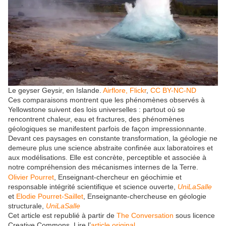
Le geyser Geysir, en Islande.
Airflore, Flickr
,
CC BY-NC-ND
Ces comparaisons montrent que les phénomènes observés à
Yellowstone suivent des lois universelles : partout où se
rencontrent chaleur, eau et fractures, des phénomènes
géologiques se manifestent parfois de façon impressionnante.
Devant ces paysages en constante transformation, la géologie ne
demeure plus une science abstraite confinée aux laboratoires et
aux modélisations. Elle est concrète, perceptible et associée à
notre compréhension des mécanismes internes de la Terre.
Olivier Pourret
, Enseignant-chercheur en géochimie et
responsable intégrité scientifique et science ouverte,
UniLaSalle
et
Elodie Pourret-Saillet
, Enseignante-chercheuse en géologie
structurale,
UniLaSalle
Cet article est republié à partir de
The Conversation
sous licence
Creative Commons. Lire l’
article original
.