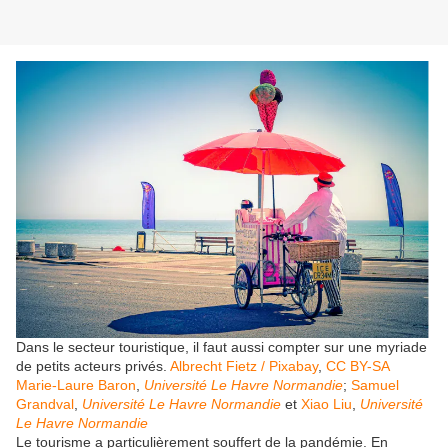
Dans le secteur touristique, il faut aussi compter sur une myriade
de petits acteurs privés.
Albrecht Fietz / Pixabay
,
CC BY-SA
Marie-Laure Baron
,
Université Le Havre Normandie
;
Samuel
Grandval
,
Université Le Havre Normandie
et
Xiao Liu
,
Université
Le Havre Normandie
Le tourisme a particulièrement souffert de la pandémie. En