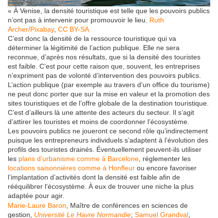
« À Venise, la densité touristique est telle que les pouvoirs publics
n’ont pas à intervenir pour promouvoir le lieu.
Ruth
Archer/Pixabay
,
CC BY-SA
C’est donc la densité de la ressource touristique qui va
déterminer la légitimité de l’action publique. Elle ne sera
reconnue, d’après nos résultats, que si la densité des touristes
est faible. C’est pour cette raison que, souvent, les entreprises
n’expriment pas de volonté d’intervention des pouvoirs publics.
L’action publique (par exemple au travers d’un office du tourisme)
ne peut donc porter que sur la mise en valeur et la promotion des
sites touristiques et de l’offre globale de la destination touristique.
C’est d’ailleurs là une attente des acteurs du secteur. Il s’agit
d’attirer les touristes et moins de coordonner l’écosystème.
Les pouvoirs publics ne joueront ce second rôle qu’indirectement
puisque les entrepreneurs individuels s’adaptent à l’évolution des
profils des touristes drainés. Éventuellement peuvent-ils utiliser
les
plans d’urbanisme comme à Barcelone
, réglementer les
locations saisonnières comme à Honfleur
ou encore favoriser
l’implantation d’activités dont la densité est faible afin de
rééquilibrer l’écosystème. À eux de trouver une niche la plus
adaptée pour agir.
Marie-Laure Baron
, Maître de conférences en sciences de
gestion,
Université Le Havre Normandie
;
Samuel Grandval
,