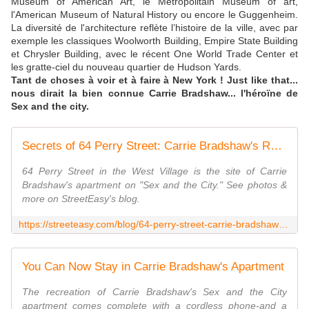
Museum of American Art, le Métropolitain Museum of art,
l'American Museum of Natural History ou encore le Guggenheim.
La diversité de l'architecture reflète l’histoire de la ville, avec par
exemple les classiques Woolworth Building, Empire State Building
et Chrysler Building, avec le récent One World Trade Center et
les gratte-ciel du nouveau quartier de Hudson Yards.
Tant de choses à voir et à faire à New York ! Just like that...
nous dirait la bien connue Carrie Bradshaw... l'héroïne de
Sex and the city.
Secrets of 64 Perry Street: Carrie Bradshaw's Real NYC Apartment
64 Perry Street in the West Village is the site of Carrie
Bradshaw's apartment on "Sex and the City." See photos &
more on StreetEasy's blog.
https://streeteasy.com/blog/64-perry-street-carrie-bradshaw-apartment/
You Can Now Stay in Carrie Bradshaw's Apartment
The recreation of Carrie Bradshaw's Sex and the City
apartment comes complete with a cordless phone-and a