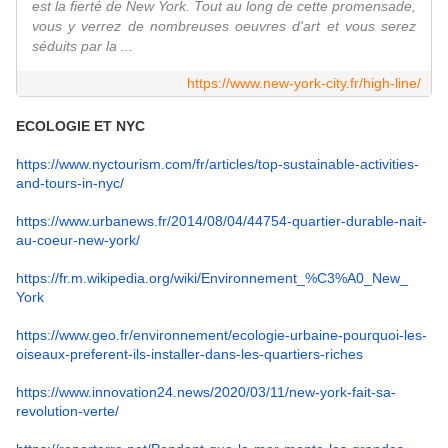
est la fierté de New York. Tout au long de cette promensade,
vous y verrez de nombreuses oeuvres d'art et vous serez
séduits par la ...
https://www.new-york-city.fr/high-line/
ECOLOGIE ET NYC
https://www.nyctourism.com/fr/articles/top-sustainable-activities-
and-tours-in-nyc/
https://www.urbanews.fr/2014/
08/04/44754-quartier-durable-
nait-
au-coeur-new-york/
https://fr.m.wikipedia.org/
wiki/Environnement_%C3%A0_New_
York
https://www.geo.fr/
environnement/ecologie-
urbaine-pourquoi-les-
oiseaux-
preferent-ils-installer-dans-
les-quartiers-riches
https://www.innovation24.news/
2020/03/11/new-york-fait-sa-
revolution-verte/