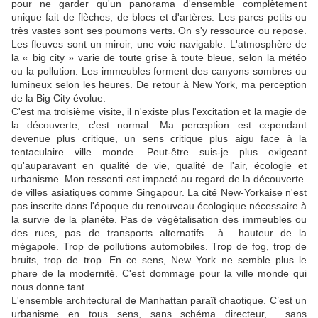
pour ne garder qu'un panorama d'ensemble complètement
unique fait de flèches, de blocs et d'artères. Les parcs petits ou
très vastes sont ses poumons verts. On s'y ressource ou repose.
Les fleuves sont un miroir, une voie navigable. L'atmosphère de
la « big city » varie de toute grise à toute bleue, selon la météo
ou la pollution. Les immeubles forment des canyons sombres ou
lumineux selon les heures. De retour à New York, ma perception
de la Big City évolue.
C'est ma troisième visite, il n'existe plus l'excitation et la magie de
la découverte, c'est normal. Ma perception est cependant
devenue plus critique, un sens critique plus aigu face à la
tentaculaire ville monde. Peut-être suis-je plus exigeant
qu'auparavant en qualité de vie, qualité de l'air, écologie et
urbanisme. Mon ressenti est impacté au regard de la découverte
de villes asiatiques comme Singapour. La cité New-Yorkaise n'est
pas inscrite dans l'époque du renouveau écologique nécessaire à
la survie de la planète. Pas de végétalisation des immeubles ou
des rues, pas de transports alternatifs à hauteur de la
mégapole. Trop de pollutions automobiles. Trop de fog, trop de
bruits, trop de trop. En ce sens, New York ne semble plus le
phare de la modernité. C'est dommage pour la ville monde qui
nous donne tant.
L'ensemble architectural de Manhattan paraît chaotique. C’est un
urbanisme en tous sens, sans schéma directeur, sans