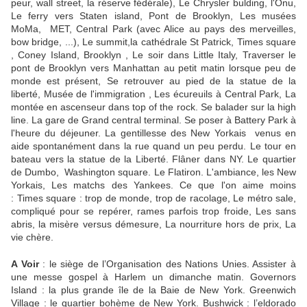
peur, wall street, la réserve fédérale), Le Chrysler bulding, l'Onu,
Le ferry vers Staten island, Pont de Brooklyn, Les musées
MoMa, MET, Central Park (avec Alice au pays des merveilles,
bow bridge, ...), Le summit,la cathédrale St Patrick, Times square
, Coney Island, Brooklyn , Le soir dans Little Italy, Traverser le
pont de Brooklyn vers Manhattan au petit matin lorsque peu de
monde est présent, Se retrouver au pied de la statue de la
liberté, Musée de l'immigration , Les écureuils à Central Park, La
montée en ascenseur dans top of the rock. Se balader sur la high
line. La gare de Grand central terminal. Se poser à Battery Park à
l'heure du déjeuner. La gentillesse des New Yorkais venus en
aide spontanément dans la rue quand un peu perdu. Le tour en
bateau vers la statue de la Liberté. Flâner dans NY. Le quartier
de Dumbo, Washington square. Le Flatiron. L'ambiance, les New
Yorkais, Les matchs des Yankees. Ce que l'on aime moins
: Times square : trop de monde, trop de racolage, Le métro sale,
compliqué pour se repérer, rames parfois trop froide, Les sans
abris, la misère versus démesure, La nourriture hors de prix, La
vie chère.
A Voir
: le siège de l’Organisation des Nations Unies. Assister à
une messe gospel à Harlem un dimanche matin. Governors
Island : la plus grande île de la Baie de New York. Greenwich
Village : le quartier bohème de New York. Bushwick : l’eldorado