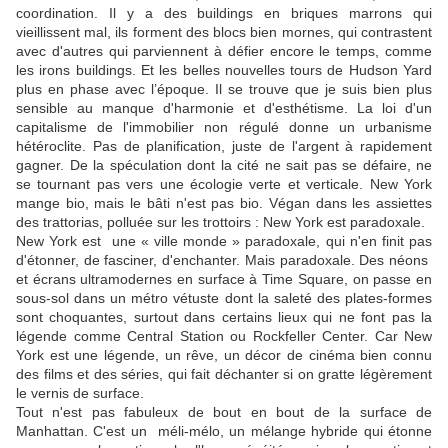
coordination. Il y a des buildings en briques marrons qui
vieillissent mal, ils forment des blocs bien mornes, qui contrastent
avec d'autres qui parviennent à défier encore le temps, comme
les irons buildings. Et les belles nouvelles tours de Hudson Yard
plus en phase avec l’époque. Il se trouve que je suis bien plus
sensible au manque d'harmonie et d'esthétisme. La loi d'un
capitalisme de l'immobilier non régulé donne un urbanisme
hétéroclite. Pas de planification, juste de l'argent à rapidement
gagner. De la spéculation dont la cité ne sait pas se défaire, ne
se tournant pas vers une écologie verte et verticale. New York
mange bio, mais le bâti n'est pas bio. Végan dans les assiettes
des trattorias, polluée sur les trottoirs : New York est paradoxale.
New York est une « ville monde » paradoxale, qui n'en finit pas
d'étonner, de fasciner, d'enchanter. Mais paradoxale. Des néons
et écrans ultramodernes en surface à Time Square, on passe en
sous-sol dans un métro vétuste dont la saleté des plates-formes
sont choquantes, surtout dans certains lieux qui ne font pas la
légende comme Central Station ou Rockfeller Center. Car New
York est une légende, un rêve, un décor de cinéma bien connu
des films et des séries, qui fait déchanter si on gratte légèrement
le vernis de surface.
Tout n'est pas fabuleux de bout en bout de la surface de
Manhattan. C'est un méli-mélo, un mélange hybride qui étonne