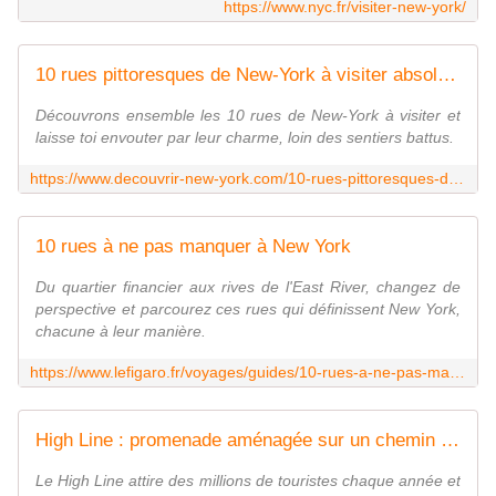
https://www.nyc.fr/visiter-new-york/
10 rues pittoresques de New-York à visiter absolument ! - Découvrir New-York
Découvrons ensemble les 10 rues de New-York à visiter et
laisse toi envouter par leur charme, loin des sentiers battus.
https://www.decouvrir-new-york.com/10-rues-pittoresques-de-new-york-a-visiter-absolument/
10 rues à ne pas manquer à New York
Du quartier financier aux rives de l'East River, changez de
perspective et parcourez ces rues qui définissent New York,
chacune à leur manière.
https://www.lefigaro.fr/voyages/guides/10-rues-a-ne-pas-manquer-a-new-york-20230219
High Line : promenade aménagée sur un chemin de fer aérien
Le High Line attire des millions de touristes chaque année et