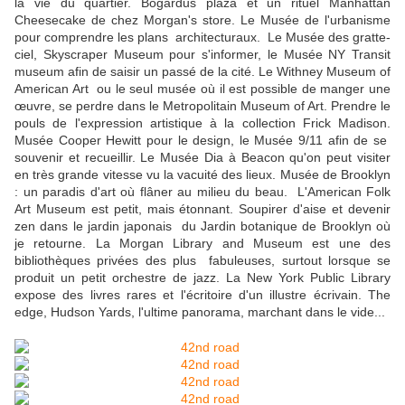
la vie du quartier. Bogardus plaza et un rituel Manhattan
Cheesecake de chez Morgan's store. Le Musée de l'urbanisme
pour comprendre les plans architecturaux. Le Musée des gratte-
ciel, Skyscraper Museum pour s'informer, le Musée NY Transit
museum afin de saisir un passé de la cité. Le Withney Museum of
American Art ou le seul musée où il est possible de manger une
œuvre, se perdre dans le Metropolitain Museum of Art. Prendre le
pouls de l'expression artistique à la collection Frick Madison.
Musée Cooper Hewitt pour le design, le Musée 9/11 afin de se
souvenir et recueillir. Le Musée Dia à Beacon qu'on peut visiter
en très grande vitesse vu la vacuité des lieux. Musée de Brooklyn
: un paradis d'art où flâner au milieu du beau. L'American Folk
Art Museum est petit, mais étonnant. Soupirer d'aise et devenir
zen dans le jardin japonais du Jardin botanique de Brooklyn où
je retourne. La Morgan Library and Museum est une des
bibliothèques privées des plus fabuleuses, surtout lorsque se
produit un petit orchestre de jazz. La New York Public Library
expose des livres rares et l'écritoire d'un illustre écrivain. The
edge, Hudson Yards, l'ultime panorama, marchant dans le vide...