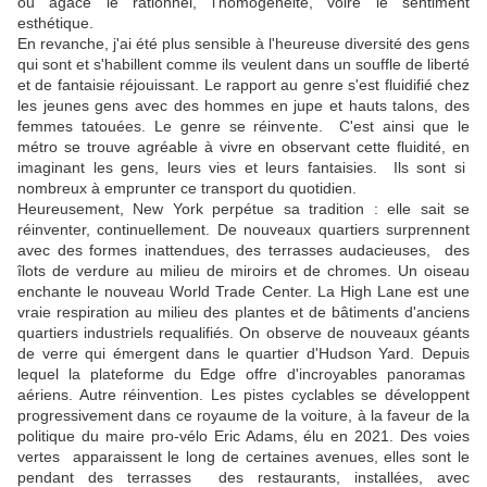
ou agace le rationnel, l'homogénéité, voire le sentiment
esthétique.
En revanche, j'ai été plus sensible à l'heureuse diversité des gens
qui sont et s'habillent comme ils veulent dans un souffle de liberté
et de fantaisie réjouissant. Le rapport au genre s'est fluidifié chez
les jeunes gens avec des hommes en jupe et hauts talons, des
femmes tatouées. Le genre se réinvente. C'est ainsi que le
métro se trouve agréable à vivre en observant cette fluidité, en
imaginant les gens, leurs vies et leurs fantaisies. Ils sont si
nombreux à emprunter ce transport du quotidien.
Heureusement, New York perpétue sa tradition : elle sait se
réinventer, continuellement. De nouveaux quartiers surprennent
avec des formes inattendues, des terrasses audacieuses, des
îlots de verdure au milieu de miroirs et de chromes. Un oiseau
enchante le nouveau World Trade Center. La High Lane est une
vraie respiration au milieu des plantes et de bâtiments d'anciens
quartiers industriels requalifiés. On observe de nouveaux géants
de verre qui émergent dans le quartier d'Hudson Yard. Depuis
lequel la plateforme du Edge offre d'incroyables panoramas
aériens. Autre réinvention. Les pistes cyclables se développent
progressivement dans ce royaume de la voiture, à la faveur de la
politique du maire pro-vélo Eric Adams, élu en 2021. Des voies
vertes apparaissent le long de certaines avenues, elles sont le
pendant des terrasses des restaurants, installées, avec