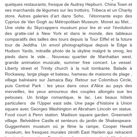
quelques restaurants, fresque de Audrey Hepburn. China Town et
ses marchands de légumes sur les trottoirs, Tribeca et un Charity
store. Autres galeries d'art dans Soho, l'étonnante expo des
Cyprius de Van Gogh au Métropolitain Museum. Monet au Met...
Une visite du Skycrappers muséum pour lire et voir l'évolution
des gratte-ciel à New York et dans le monde, des tableaux
comparatifs des tailles des tours depuis la Tour Eiffel et la future
tour de Jeddha. Un envol photographique depuis le Edge à
Hudson Yards, mitraille photo de la skyline malgré le smog, les
pieds dans le vide... Nouveau quartier de Manhattan west,
grande animation musicale, summer free concert. Le vessel.
Liberty street et Trinity church à la nuit tombante. Balade à
Rockaway, large plage et bateau, hameau de maisons de plage ,
village balnéaire sur Jamaica Bay. Retour sur Colombus Circle,
puis Central Park : les yeux dans ceux d'Alice au pays des
merveilles, les yeux amoureux des couples allongés sue les
pelouses. Un bridge romantique, le lac. Les beaux hôtels
particuliers de l'Upper east side. Une page d'histoire à Union
square avec Georges Washington et Abraham Lincoln en statue.
Food court à Penn station. Madison square garden. Greenwich
village. Belvédère Castle et senteurs du jardin de Shakespeare.
Guggenheim muséum où je filme la rampe, Cooper Hewitt
muséum, les fresques murales zénith East Harlem qui retracent