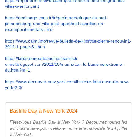
https://reporterre.net/
Pendant-que-la-mer-monte-les-
grandes-
villes-s-enfoncent
https://geoimage.cnes.fr/fr/geoimage/afrique-du-sud-
johannesburg-une-ville-post-apartheid-scarifiee-en-
recomposition/etats-unis
https://www.cairn.info/revue-
bulletin-de-l-institut-pierre-
renouvin1-
2012-1-page-31.htm
https://
laboratoireurbanismeinsurrecti
onnel.blogspot.com/2011/10/
manhattan-lurbanisme-extreme-
du.html?m=1
https://www.decouvrir-new-york.com/lhistoire-fabuleuse-de-new-
york-2-3/
Bastille Day à New York 2024
Fêtez-vous Bastille Day à New York ? Découvrez toutes les
activités à faire pour célébrer notre fête nationale le 14 juillet
à New York.