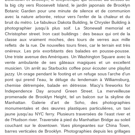
la big city vers Roosevelt Island, le jardin japonais de Brooklyn
Botanic Garden pour une minute de silence et de communion
avec la nature arborée, retour vers l'enfer de la chaleur et du
bruit du métro. Le fabuleux Dakota Building, le Chrysler Building à
photographier jusqu'à plus soif. La Stonewall memorial et
Christopher street. Iron cast buildings : des beaux qui ont de la
classe aux vraiment moches, des tours de verres aux mille
reflets de la rue. De nouvelles tours fines, car le terrain est très
onéreux. Les prix exorbitants des balades en pousse-pousse.
Une triste avenue des Amériques. Un Washington Square avec la
vente ambulante de ses gâteaux magiques et un excellent
musicien. Un arrêt au Starbucks coffee pour écouter une playlist
jazzy. Un orage pendant le footing et un refuge sous l'arche d'un
pont qui prend l'eau, le déluge du lendemain à Williamsburg,
chemise détrempée, balade en détresse. Macy's fireworks for
Independence Day around Green Street. La merveilleuse
promenade de Brooklyn Height, tel un balcon sur la skyline de
Manhattan. Galerie d'art de Soho, des photographies
monumentales et des œuvres plastiques particulières, un taxi
jaune jusqu'au NYC ferry. Plusieurs traversées de l'east river et
de l'Hudson river. Traversée à pied du Manhattan Bridge au soleil
couchant sur le downtown. Vues plongeantes sur China Town,
barres verticales de Brooklyn. Photographies depuis les grillages