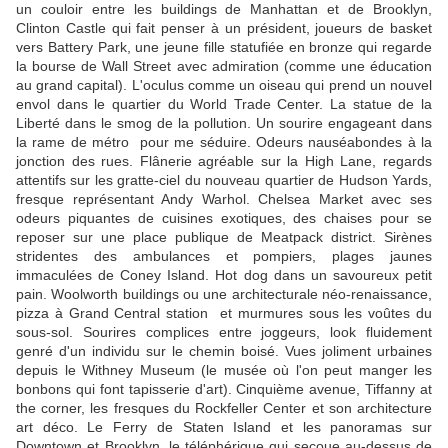
un couloir entre les buildings de Manhattan et de Brooklyn,
Clinton Castle qui fait penser à un président, joueurs de basket
vers Battery Park, une jeune fille statufiée en bronze qui regarde
la bourse de Wall Street avec admiration (comme une éducation
au grand capital). L'oculus comme un oiseau qui prend un nouvel
envol dans le quartier du World Trade Center. La statue de la
Liberté dans le smog de la pollution. Un sourire engageant dans
la rame de métro pour me séduire. Odeurs nauséabondes à la
jonction des rues. Flânerie agréable sur la High Lane, regards
attentifs sur les gratte-ciel du nouveau quartier de Hudson Yards,
fresque représentant Andy Warhol. Chelsea Market avec ses
odeurs piquantes de cuisines exotiques, des chaises pour se
reposer sur une place publique de Meatpack district. Sirènes
stridentes des ambulances et pompiers, plages jaunes
immaculées de Coney Island. Hot dog dans un savoureux petit
pain. Woolworth buildings ou une architecturale néo-renaissance,
pizza à Grand Central station et murmures sous les voûtes du
sous-sol. Sourires complices entre joggeurs, look fluidement
genré d'un individu sur le chemin boisé. Vues joliment urbaines
depuis le Withney Museum (le musée où l'on peut manger les
bonbons qui font tapisserie d'art). Cinquième avenue, Tiffanny at
the corner, les fresques du Rockfeller Center et son architecture
art déco. Le Ferry de Staten Island et les panoramas sur
Downtown et Brooklyn, le téléphérique qui secoue au-dessus de