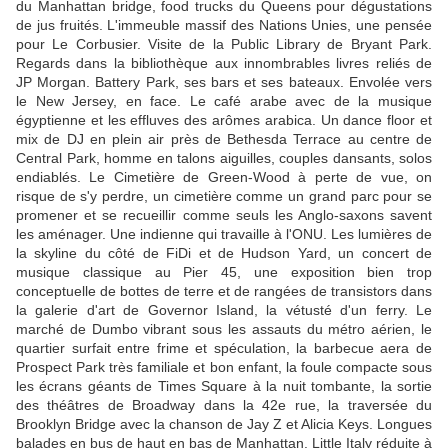
du Manhattan bridge, food trucks du Queens pour dégustations
de jus fruités. L'immeuble massif des Nations Unies, une pensée
pour Le Corbusier. Visite de la Public Library de Bryant Park.
Regards dans la bibliothèque aux innombrables livres reliés de
JP Morgan. Battery Park, ses bars et ses bateaux. Envolée vers
le New Jersey, en face. Le café arabe avec de la musique
égyptienne et les effluves des arômes arabica. Un dance floor et
mix de DJ en plein air près de Bethesda Terrace au centre de
Central Park, homme en talons aiguilles, couples dansants, solos
endiablés. Le Cimetière de Green-Wood à perte de vue, on
risque de s'y perdre, un cimetière comme un grand parc pour se
promener et se recueillir comme seuls les Anglo-saxons savent
les aménager. Une indienne qui travaille à l'ONU. Les lumières de
la skyline du côté de FiDi et de Hudson Yard, un concert de
musique classique au Pier 45, une exposition bien trop
conceptuelle de bottes de terre et de rangées de transistors dans
la galerie d'art de Governor Island, la vétusté d'un ferry. Le
marché de Dumbo vibrant sous les assauts du métro aérien, le
quartier surfait entre frime et spéculation, la barbecue aera de
Prospect Park très familiale et bon enfant, la foule compacte sous
les écrans géants de Times Square à la nuit tombante, la sortie
des théâtres de Broadway dans la 42e rue, la traversée du
Brooklyn Bridge avec la chanson de Jay Z et Alicia Keys. Longues
balades en bus de haut en bas de Manhattan. Little Italy réduite à