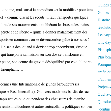
Guides de
autonomie, mais aussi le nomadisme et la mobilité : pour être
Guides 
t » comme disent les scouts, il faut transporter quelques
Histoir
 libre de ses mouvements : en libérant les bras et les mains,
révoluti
gèreté et de liberté – quitte à donner maladroitement des
Les voya
ansports en commun : on se désencombre grâce à nos sacs à
One day
 Le sac à dos, quand il devient trop encombrant, évoque
Planisph
 qui transporte sa maison sur son dos se transforme en
Plus be
c peine, son centre de gravité déséquilibré par ce qu’il porte.
Pourquoi
té triomphante…
artificie
d’authent
opéennes une Internationale de jeunes baroudeurs (la
Projets-
tique « Pass Interrail »), Gullivers modernes bardés de sacs
Quel ave
tapis roulés ou d’où pendent des chaussures de marche.
Question
venirs multicolores et autres autocollants politiques sont en
"contine