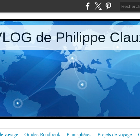
LOG de Philippe Clau
de voyage
Guides-Roadbook
Planisphères
Projets de voyage