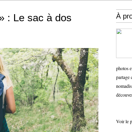
» : Le sac à dos
À pr
photos e
partage 
nomadism
découver
Voir le 