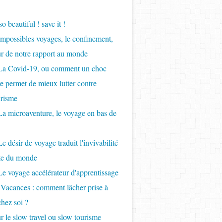
so beautiful ! save it !
Impossibles voyages, le confinement,
ur de notre rapport au monde
 La Covid-19, ou comment un choc
re permet de mieux lutter contre
urisme
La microaventure, le voyage en bas de
e désir de voyage traduit l'invivabilité
nte du monde
Le voyage accélérateur d'apprentissage
 Vacances : comment lâcher prise à
chez soi ?
r le slow travel ou slow tourisme