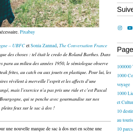
Suiv
 nécessaire.
Pixabay
gogne – UBFC
et
Sonia Zannad
,
The Conversation France
Page
que des choses : tel était le credo de Roland Barthes. Dans
tes paru au milieu des années 1950, le sémiologue observe
100000 T
eak frites, au catch ou aux jouets en plastique. Pour lui, les
1000 Cou
res révèlent à merveille l’esprit et les affects d’une
voyage
ngé, mais l’exercice n’a pas pris une ride et c’est Pascal
1000 Lie
de Bourgogne, qui se penche avec gourmandise sur nos
et Cultu
pleins feux sur le sac à dos !
10 desti
au touri
 pour une nouvelle marque de sac à dos met en scène une
10 parcs