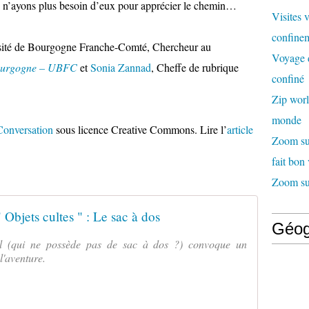
us n’ayons plus besoin d’eux pour apprécier le chemin…
Visites 
confinem
ersité de Bourgogne Franche-Comté, Chercheur au
Voyage d
Bourgogne – UBFC
et
Sonia Zannad
, Cheffe de rubrique
confiné
Zip worl
monde
onversation
sous licence Creative Commons. Lire l’
article
Zoom sur
fait bon
Zoom sur
" Objets cultes " : Le sac à dos
Géog
al (qui ne possède pas de sac à dos ?) convoque un
l'aventure.