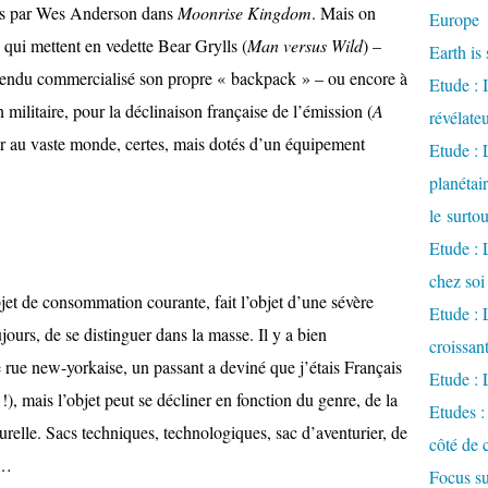
qués par Wes Anderson dans
Moonrise Kingdom
. Mais on
Europe
 qui mettent en vedette Bear Grylls (
Man versus Wild
) –
Earth is 
entendu commercialisé son propre « backpack » – ou encore à
Etude : 
 militaire, pour la déclinaison française de l’émission (
A
révélate
nter au vaste monde, certes, mais dotés d’un équipement
Etude :
planétai
le surto
Etude : 
chez soi
t de consommation courante, fait l’objet d’une sévère
Etude : L
jours, de se distinguer dans la masse. Il y a bien
croissa
rue new-yorkaise, un passant a deviné que j’étais Français
Etude : 
), mais l’objet peut se décliner en fonction du genre, de la
Etudes :
urelle. Sacs techniques, technologiques, sac d’aventurier, de
côté de 
r…
Focus su