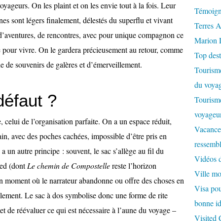
yageurs. On les plaint et on les envie tout à la fois. Leur
Témoign
es sont légers finalement, délestés du superflu et vivant
Terres A
 d’aventures, de rencontres, avec pour unique compagnon ce
Marion 
le pour vivre. On le gardera précieusement au retour, comme
Top dest
e de souvenirs de galères et d’émerveillement.
Tourisme
du voyag
défaut ?
Tourisme
voyageur
 celui de l’organisation parfaite. On a un espace réduit,
Vacances
in, avec des poches cachées, impossible d’être pris en
ressembl
y a un autre principe : souvent, le sac s’allège au fil du
Vidéos 
ied (dont
Le chemin de Compostelle
reste l’horizon
Ville m
 un moment où le narrateur abandonne ou offre des choses en
Visa pour
tilement. Le sac à dos symbolise donc une forme de rite
bonne id
met de réévaluer ce qui est nécessaire à l’aune du voyage –
Visited