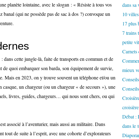
une planète lointaine, avec le slogan : « Résiste à tous vos
dans sa 
ez banal (qui ne possède pas de sac à dos ?) convoque un
10 villes
venture.
17 plus 
7 trains 
petite vi
dernes
Carnets 
: dans cette jungle-là, faite de transports en commun et de
Comment
aut de quoi embarquer son barda, son équipement de survie,
mieux v
tre. Mais en 2023, on y trouve souvent un téléphone et/ou un
Conseils
un casque, un chargeur (ou un chargeur « de secours »), une
Conseils
els, livres, guides, chargeurs… qui nous sont chers, ou qui
Croisièr
croisièr
Débat : 
 est associé à l’aventurier, mais aussi au militaire. Dans
dans le 
nt tout de suite à l’esprit, avec une cohorte d’explorateurs
Diaporam