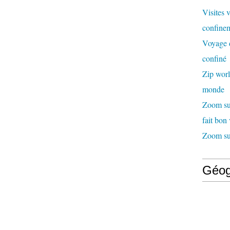
Visites 
confinem
Voyage d
confiné
Zip worl
monde
Zoom sur
fait bon
Zoom sur
Géog