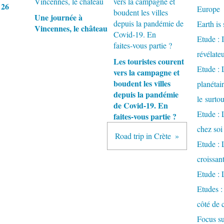
 26
Europe
Une journée à
Earth is 
Vincennes, le château
Etude : 
révélate
Les touristes courent
Etude :
vers la campagne et
boudent les villes
planétai
depuis la pandémie
le surto
de Covid‑19. En
Etude : 
faites‑vous partie ?
chez soi
Road trip in Crète
Etude : L
croissa
Etude : 
Etudes :
côté de 
Focus su