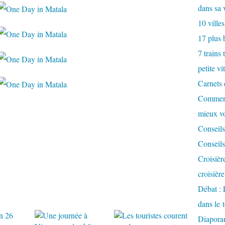
dans sa 
10 villes
17 plus 
7 trains 
petite vi
Carnets 
Comment
mieux v
Conseils
Conseils
Croisièr
croisièr
Débat : 
dans le 
Diaporam