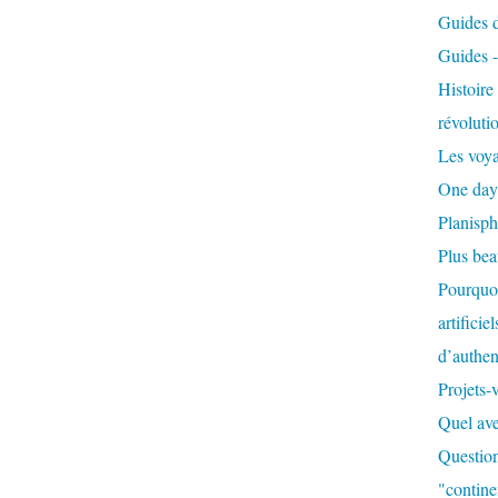
Guides de
Guides 
Histoir
révoluti
Les voya
One day
Planisph
Plus be
Pourquoi
artificie
d’authent
Projets-
Quel ave
Question
"contine