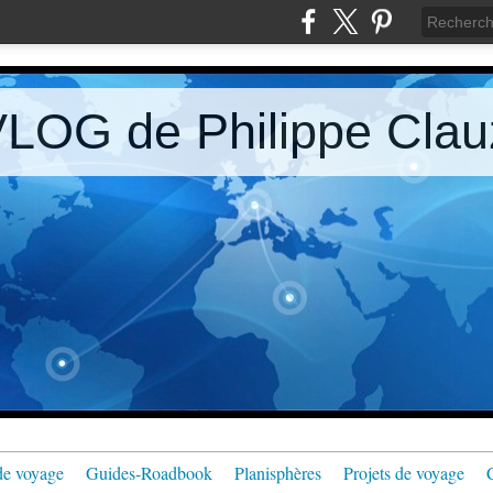
LOG de Philippe Clau
de voyage
Guides-Roadbook
Planisphères
Projets de voyage