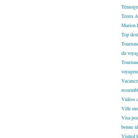
Témoign
Terres A
Marion 
Top dest
Tourisme
du voyag
Tourisme
voyageur
Vacances
ressembl
Vidéos 
Ville m
Visa pour
bonne id
Visited