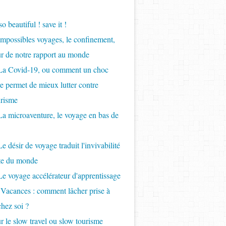
so beautiful ! save it !
Impossibles voyages, le confinement,
ur de notre rapport au monde
 La Covid-19, ou comment un choc
re permet de mieux lutter contre
urisme
La microaventure, le voyage en bas de
e désir de voyage traduit l'invivabilité
nte du monde
Le voyage accélérateur d'apprentissage
 Vacances : comment lâcher prise à
chez soi ?
r le slow travel ou slow tourisme