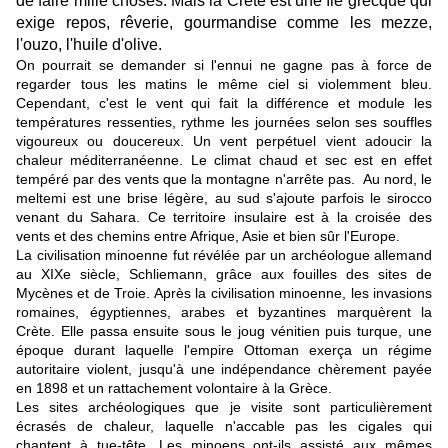
de faire mille choses. Mais la Crète est une île grecque qui
exige repos, rêverie, gourmandise comme les mezze,
l'ouzo, l'huile d'olive.
On pourrait se demander si l'ennui ne gagne pas à force de
regarder tous les matins le même ciel si violemment bleu.
Cependant, c'est le vent qui fait la différence et module les
températures ressenties, rythme les journées selon ses souffles
vigoureux ou doucereux. Un vent perpétuel vient adoucir la
chaleur méditerranéenne. Le climat chaud et sec est en effet
tempéré par des vents que la montagne n'arrête pas. Au nord, le
meltemi est une brise légère, au sud s'ajoute parfois le sirocco
venant du Sahara. Ce territoire insulaire est à la croisée des
vents et des chemins entre Afrique, Asie et bien sûr l'Europe.
La civilisation minoenne fut révélée par un archéologue allemand
au XIXe siècle, Schliemann, grâce aux fouilles des sites de
Mycènes et de Troie. Après la civilisation minoenne, les invasions
romaines, égyptiennes, arabes et byzantines marquèrent la
Crète. Elle passa ensuite sous le joug vénitien puis turque, une
époque durant laquelle l'empire Ottoman exerça un régime
autoritaire violent, jusqu'à une indépendance chèrement payée
en 1898 et un rattachement volontaire à la Grèce.
Les sites archéologiques que je visite sont particulièrement
écrasés de chaleur, laquelle n'accable pas les cigales qui
chantent à tue-tête. Les minoens ont-ils assisté aux mêmes