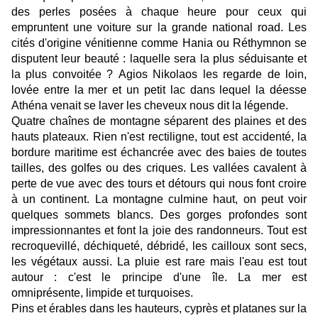
des perles posées à chaque heure pour ceux qui
empruntent une voiture sur la grande national road. Les
cités d'origine vénitienne comme Hania ou Réthymnon se
disputent leur beauté : laquelle sera la plus séduisante et
la plus convoitée ? Agios Nikolaos les regarde de loin,
lovée entre la mer et un petit lac dans lequel la déesse
Athéna venait se laver les cheveux nous dit la légende.
Quatre chaînes de montagne séparent des plaines et des
hauts plateaux. Rien n'est rectiligne, tout est accidenté, la
bordure maritime est échancrée avec des baies de toutes
tailles, des golfes ou des criques. Les vallées cavalent à
perte de vue avec des tours et détours qui nous font croire
à un continent. La montagne culmine haut, on peut voir
quelques sommets blancs. Des gorges profondes sont
impressionnantes et font la joie des randonneurs. Tout est
recroquevillé, déchiqueté, débridé, les cailloux sont secs,
les végétaux aussi. La pluie est rare mais l'eau est tout
autour : c'est le principe d'une île. La mer est
omniprésente, limpide et turquoises.
Pins et érables dans les hauteurs, cyprès et platanes sur la