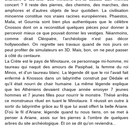
concert ? Il reste des pierres, des chemins, des marches, des
amphores et d'autres objets de leur quotidien. La civilisation
minoenne constitue nos vraies racines européennes. Phaestos,
Malia, et Gournia sont bien plus authentiques que le célèbre
Cnossos dont on a reconstitué quelques pièces pour donner à
percevoir mieux ce que pouvait donner les vestiges. Néanmoins,
comme dirait Cléopatre, l'archéologie n'est pas décor
hollywoodien. On regrette ses travaux quand de nos jours on
peut profiter de simulateurs en 3D. Mais, bon, on ne peut passer
à côté du centaure.
La Crète est le pays de Minotaure, ce personnage mi-homme, mi
taureau qui naquit des amours de Pasiphaé, la femme du roi
Minos, et d'un taureau blanc. La légende dit que le roi l'avait fait
enfermé à Knossos dans un labyrinthe construit par Dédale et
qu'il était nourri de chair humaine. La même légende explique
que les Athéniens devaient chaque année envoyer 7 jeunes
hommes et 7 jeunes filles pour nourrir le monstre. Thésé arrêta
ce monstrueux rituel en tuant le Minotaure. Il réussit en outre à
sortir du labyrinthe grâce au fil que lui avait offert la belle Ariane.
D'où le fil d'Ariane; légende quand tu nous tiens, on se met à
penser à Ariane, assis sur les pierres à l'ombre de quelques
arbres du site archéologique. Et on se dit qu'on reviendra...