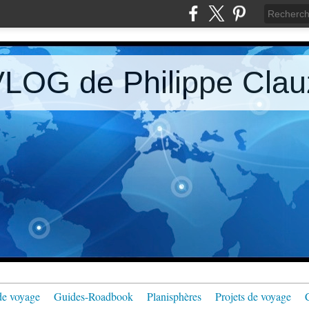
LOG de Philippe Clau
de voyage
Guides-Roadbook
Planisphères
Projets de voyage