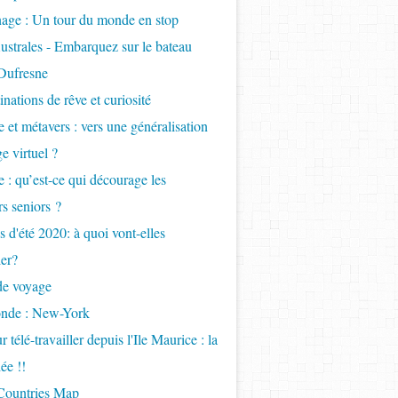
age : Un tour du monde en stop
ustrales - Embarquez sur le bateau
Dufresne
inations de rêve et curiosité
 et métavers : vers une généralisation
e virtuel ?
 : qu’est-ce qui décourage les
s seniors ?
 d'été 2020: à quoi vont-elles
er?
de voyage
onde : New-York
 télé-travailler depuis l'Ile Maurice : la
ée !!
 Countries Map