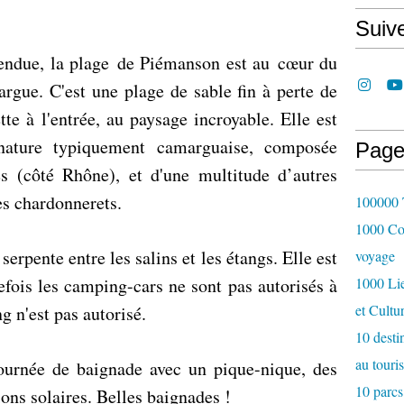
Suiv
tendue, la plage de Piémanson est au cœur du
rgue. C'est une plage de sable fin à perte de
te à l'entrée, au paysage incroyable. Elle est
nature typiquement camarguaise, composée
Page
s (côté Rhône), et d'une multitude d’autres
s chardonnerets.
100000 T
1000 Cou
serpente entre les salins et les étangs. Elle est
voyage
efois les camping-cars ne sont pas autorisés à
1000 Lie
et Cultu
g n'est pas autorisé.
10 desti
au touri
ournée de baignade avec un pique-nique, des
10 parcs
ions solaires. Belles baignades !