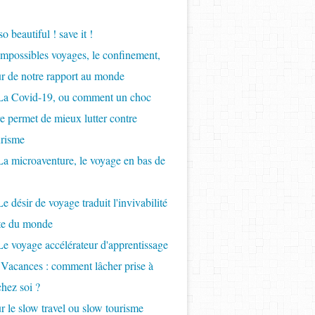
so beautiful ! save it !
Impossibles voyages, le confinement,
ur de notre rapport au monde
 La Covid-19, ou comment un choc
re permet de mieux lutter contre
urisme
La microaventure, le voyage en bas de
e désir de voyage traduit l'invivabilité
nte du monde
Le voyage accélérateur d'apprentissage
 Vacances : comment lâcher prise à
chez soi ?
r le slow travel ou slow tourisme