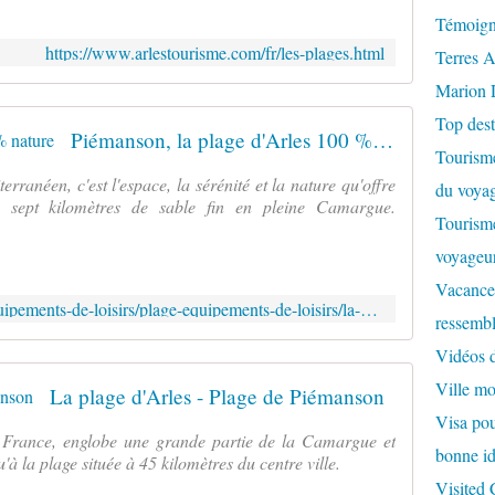
p
a
Témoign
r
n
i
https://www.arlestourisme.com/fr/les-plages.html
Terres A
s
n
o
Marion 
c
n
i
Top dest
e
p
Piémanson, la plage d'Arles 100 % nature
t
Tourisme
a
B
l
terranéen, c'est l'espace, la sérénité et la nature qu'offre
du voyag
e
Q
 sept kilomètres de sable fin en pleine Camargue.
a
Tourisme
u
u
'
voyageur
d
e
u
Vacances
s
c
https://www.ville-arles.fr/sports/equipements-de-loisirs/plage-equipements-de-loisirs/la-plage-de-piemanson.php
t
ressembl
s
-
o
Vidéos 
c
n
e
Ville m
t
La plage d'Arles - Plage de Piémanson
q
d
Visa pour
u
e
 France, englobe une grande partie de la Camargue et
e
bonne id
s
'à la plage située à 45 kilomètres du centre ville.
T
p
Visited
r