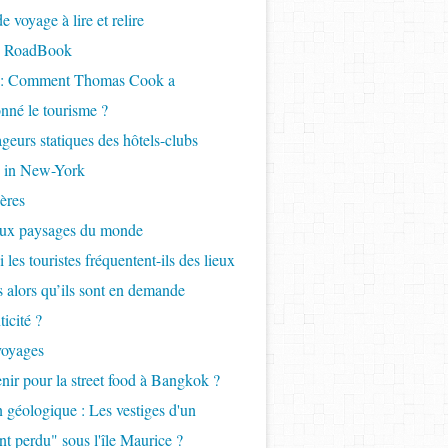
 voyage à lire et relire
- RoadBook
e : Comment Thomas Cook a
PIÉMANSON (Salin de Giraud): Ce qu'il faut savoir pour
onné le tourisme ?
geurs statiques des hôtels-clubs
 in New-York
ères
aux paysages du monde
 les touristes fréquentent-ils des lieux
ls alors qu’ils sont en demande
icité ?
s d'Arles en Camargue - Plage de Piémanson & plage de 
voyages
nir pour la street food à Bangkok ?
 géologique : Les vestiges d'un
nt perdu" sous l'île Maurice ?