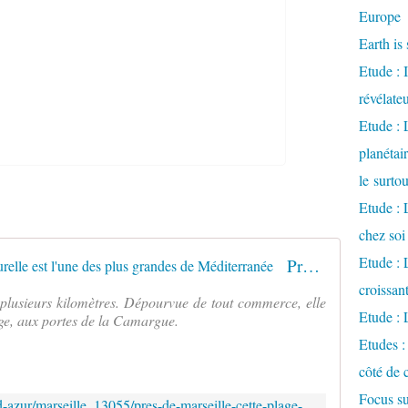
Europe
Earth is 
Etude : 
révélate
Etude :
planétai
le surto
Etude : 
chez soi
Etude : L
Près de Marseille. Cette plage naturelle est l'une des plus grandes de Méditerranée
croissa
r plusieurs kilomètres. Dépourvue de tout commerce, elle
Etude : 
age, aux portes de la Camargue.
Etudes :
côté de 
Focus su
https://actu.fr/provence-alpes-cote-d-azur/marseille_13055/pres-de-marseille-cette-plage-naturelle-est-l-une-des-plus-grandes-de-mediterranee_59971906.html