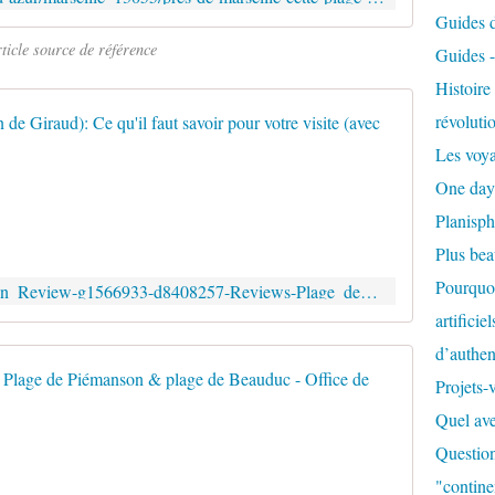
Guides de
ticle source de référence
Guides 
Histoir
PLAGE DE 
révoluti
Les voya
P
One day
a
s
Planisph
s
Plus be
e
r
Pourquoi
https://www.tripadvisor.fr/Attraction_Review-g1566933-d8408257-Reviews-Plage_de_Piemanson-Salin_de_Giraud_Bouches_du_Rhone_Provence_Alpes_Cote_d_Azur.html
a
artificie
u
c
d’authent
o
Les plage
Projets-
n
t
Quel ave
P
e
i
Question
n
é
u
"contine
m