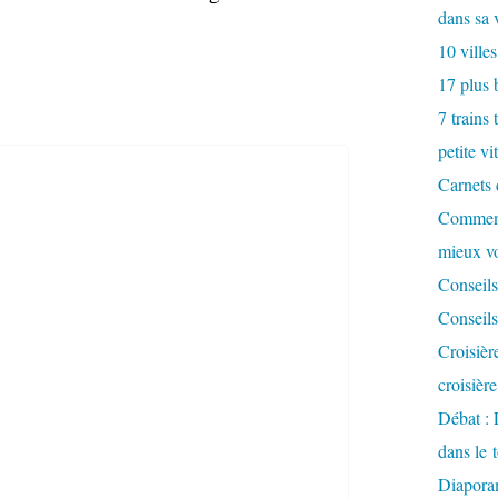
dans sa 
10 villes
17 plus 
7 trains 
petite vi
Carnets 
Comment
mieux v
Conseils
Conseils
Croisièr
croisièr
Débat : 
dans le 
Diaporam