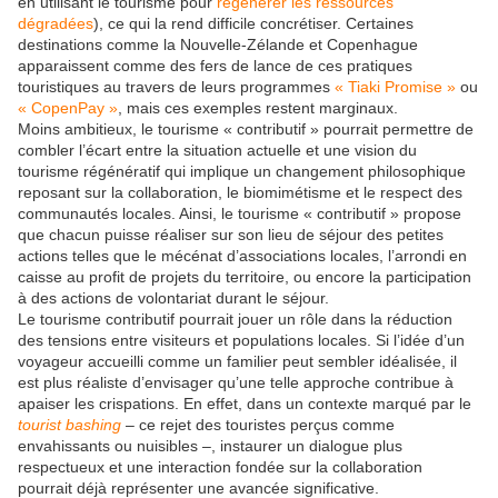
en utilisant le tourisme pour
régénérer les ressources
dégradées
), ce qui la rend difficile concrétiser. Certaines
destinations comme la Nouvelle-Zélande et Copenhague
apparaissent comme des fers de lance de ces pratiques
touristiques au travers de leurs programmes
« Tiaki Promise »
ou
« CopenPay »
, mais ces exemples restent marginaux.
Moins ambitieux, le tourisme « contributif » pourrait permettre de
combler l’écart entre la situation actuelle et une vision du
tourisme régénératif qui implique un changement philosophique
reposant sur la collaboration, le biomimétisme et le respect des
communautés locales. Ainsi, le tourisme « contributif » propose
que chacun puisse réaliser sur son lieu de séjour des petites
actions telles que le mécénat d’associations locales, l’arrondi en
caisse au profit de projets du territoire, ou encore la participation
à des actions de volontariat durant le séjour.
Le tourisme contributif pourrait jouer un rôle dans la réduction
des tensions entre visiteurs et populations locales. Si l’idée d’un
voyageur accueilli comme un familier peut sembler idéalisée, il
est plus réaliste d’envisager qu’une telle approche contribue à
apaiser les crispations. En effet, dans un contexte marqué par le
tourist bashing
– ce rejet des touristes perçus comme
envahissants ou nuisibles –, instaurer un dialogue plus
respectueux et une interaction fondée sur la collaboration
pourrait déjà représenter une avancée significative.