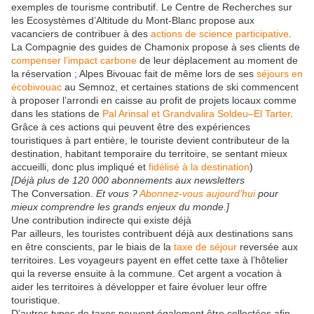
exemples de tourisme contributif. Le Centre de Recherches sur
les Ecosystèmes d’Altitude du Mont-Blanc propose aux
vacanciers de contribuer à des
actions de science participative
.
La Compagnie des guides de Chamonix propose à ses clients de
compenser l’impact carbone
de leur déplacement au moment de
la réservation ; Alpes Bivouac fait de même lors de ses
séjours en
écobivouac
au Semnoz, et certaines stations de ski commencent
à proposer l’arrondi en caisse au profit de projets locaux comme
dans les stations de
Pal Arinsal et Grandvalira Soldeu–El Tarter
.
Grâce à ces actions qui peuvent être des expériences
touristiques à part entière, le touriste devient contributeur de la
destination, habitant temporaire du territoire, se sentant mieux
accueilli, donc plus impliqué et
fidélisé à la destination
)
[Déjà plus de 120 000 abonnements aux newsletters
The Conversation.
Et vous ?
Abonnez-vous aujourd’hui
pour
mieux comprendre les grands enjeux du monde.]
Une contribution indirecte qui existe déjà
Par ailleurs, les touristes contribuent déjà aux destinations sans
en être conscients, par le biais de la
taxe de séjour
reversée aux
territoires. Les voyageurs payent en effet cette taxe à l’hôtelier
qui la reverse ensuite à la commune. Cet argent a vocation à
aider les territoires à développer et faire évoluer leur offre
touristique.
D’autres types de taxes peuvent également être collectées afin