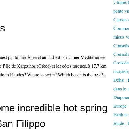
7 trains 
petite vi
Carnets 
es
Comment
mieux v
Conseils
Conseils
est par la mer Égée et au sud-est par la mer Méditerranée,
Croisièr
tre l' île de Karpathos (Grèce) et les côtes turques, à 17,7 km
croisièr
o do in Rhodes? Where to swim? Which beach is the best?...
Débat : 
dans le 
Diaporam
me incredible hot spring
Europe
Earth is 
San Filippo
Etude : 