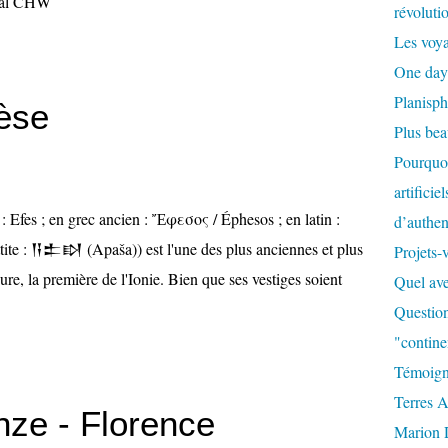
cial CHW
révoluti
Les voya
One day
Planisph
èse
Plus be
Pourquoi
artificie
: Efes ; en grec ancien : Ἔφεσος / Éphesos ; en latin :
d’authent
tite : 𒀀𒉺𒊭 (Apaša)) est l'une des plus anciennes et plus
Projets-
re, la première de l'Ionie. Bien que ses vestiges soient
Quel ave
Question
"contine
Témoign
Terres A
nze - Florence
Marion 