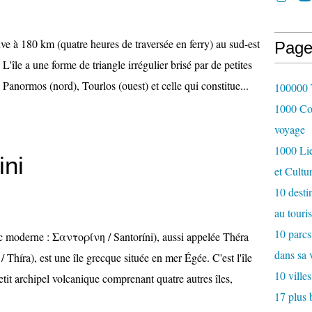
e à 180 km (quatre heures de traversée en ferry) au sud-est
Page
 L'île a une forme de triangle irrégulier brisé par de petites
 Panormos (nord), Tourlos (ouest) et celle qui constitue...
100000 T
1000 Cou
voyage
1000 Lie
ini
et Cultu
10 desti
au touri
10 parcs
c moderne : Σαντορίνη / Santoríni), aussi appelée Théra
dans sa 
 Thíra), est une île grecque située en mer Égée. C'est l'île
10 villes
etit archipel volcanique comprenant quatre autres îles,
17 plus 