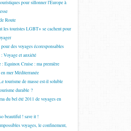
touristiques pour sillonner l'Europe à
tesse
de Route
 les touristes LGBT+ se cachent pour
oyager
 pour des voyages écoresponsables
 : Voyage et anxiété
e : Equinox Cruise : ma première
e en mer Méditerranée
Le tourisme de masse est-il soluble
tourisme durable ?
a du bel été 2011 de voyages en
so beautiful ! save it !
Impossibles voyages, le confinement,