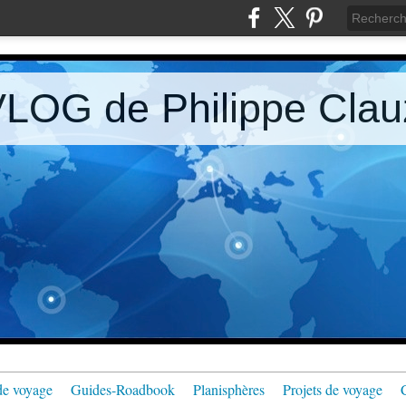
LOG de Philippe Clau
de voyage
Guides-Roadbook
Planisphères
Projets de voyage