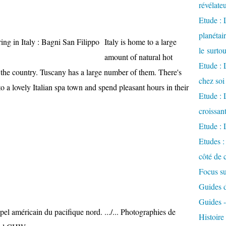
révélate
Etude :
planétai
Italy is home to a large
le surto
amount of natural hot
Etude : 
 the country. Tuscany has a large number of them. There's
chez soi
o a lovely Italian spa town and spend pleasant hours in their
Etude : L
croissa
Etude : 
Etudes :
côté de 
Focus su
Guides de
Guides 
pel américain du pacifique nord. .../... Photographies de
Histoir