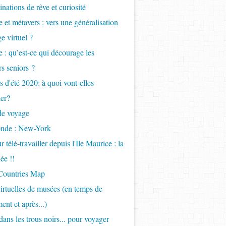
inations de rêve et curiosité
 et métavers : vers une généralisation
e virtuel ?
 : qu’est-ce qui décourage les
s seniors ?
 d'été 2020: à quoi vont-elles
er?
de voyage
onde : New-York
 télé-travailler depuis l'Ile Maurice : la
ée !!
 Countries Map
virtuelles de musées (en temps de
ent et après...)
ans les trous noirs... pour voyager