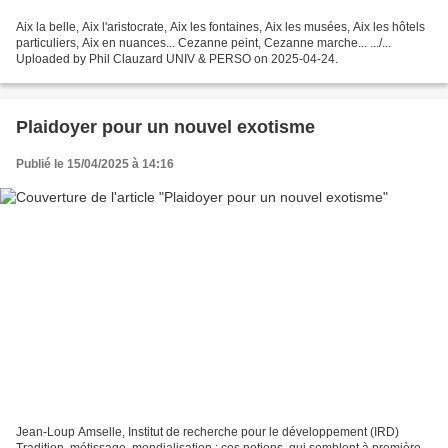
Aix la belle, Aix l'aristocrate, Aix les fontaines, Aix les musées, Aix les hôtels
particuliers, Aix en nuances... Cezanne peint, Cezanne marche... .../...
Uploaded by Phil Clauzard UNIV & PERSO on 2025-04-24.
Plaidoyer pour un nouvel exotisme
Publié le 15/04/2025 à 14:16
Jean-Loup Amselle, Institut de recherche pour le développement (IRD)
Tradition, métissage, mondialisation : ces notions, qui semblent à première