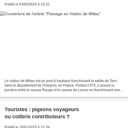
Publié le 03/02/2025 à 15:31
Le viaduc de Millau est un pont à haubans franchissant la vallée du Tarn,
dans le département de l'Aveyron, en France. Portant l’A75, il assure la
jonction entre le causse Rouge et le causse du Larzac en franchissant une
brèche de 2 460 mètres de longueur...
Touristes : pigeons voyageurs
ou colibris contributeurs ?
Publié le 15/01/2025 à 21:26