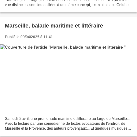
vue distinctes, sont toutes liées à un même concept, l’« exotisme ». Celui-ci
mérite d’être réinterrogé à...
Marseille, balade maritime et littéraire
Publié le 09/04/2025 à 11:41
Samedi 5 avril, une promenade maritime et littéraire au large de Marseille...
Avec la lecture par une comédienne de textes évocateurs de l'endroit, de
Marseille et la Provence, des auteurs provençaux... Et quelques musiques
inspirantes... Uploaded by...