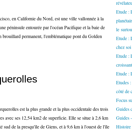
révélate
Etude :
isco, en Californie du Nord, est une ville vallonnée à la
planétai
une péninsule entourée par l'océan Pacifique et la baie de
le surto
on brouillard permanent, l'emblématique pont du Golden
Etude : 
chez soi
Etude : L
croissa
Etude : 
uerolles
Etudes :
côté de 
Focus su
rquerolles est la plus grande et la plus occidentale des trois
Guides de
res avec ses 12,54 km2 de superficie. Elle se situe à 2,6 km
Guides 
 sud de la presqu'île de Giens, et à 9,6 km à l'ouest de l'île
Histoir