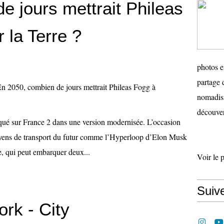
e jours mettrait Phileas
 la Terre ?
photos e
partage 
nomadism
découver
ué sur France 2 dans une version modernisée. L’occasion
oyens de transport du futur comme l’Hyperloop d’Elon Musk
pe, qui peut embarquer deux...
Voir le 
Suiv
ork - City