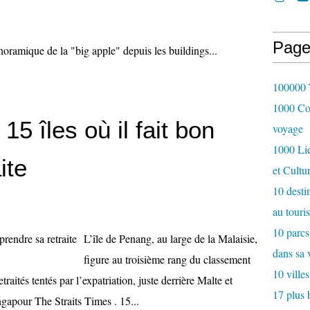
Page
oramique de la "big apple" depuis les buildings...
100000 T
1000 Cou
15 îles où il fait bon
voyage
1000 Lie
ite
et Cultu
10 desti
au touri
10 parcs
L’île de Penang, au large de la Malaisie,
dans sa 
figure au troisième rang du classement
10 villes
etraités tentés par l’expatriation, juste derrière Malte et
17 plus 
ngapour The Straits Times . 15...