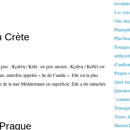
révoluti
Les voya
One day
Planisph
 Crète
Plus be
Pourquoi
artificie
d’authent
grec : Κρήτη / Kríti ; en grec ancien : Κρήτη / Krḗtē) est
Projets-
ue, autrefois appelée « île de Candie ». Elle est la plus
Quel ave
e de la mer Méditerranée en superficie. Elle a été rattachée
Question
"contine
Témoign
Terres A
 Prague
Marion 