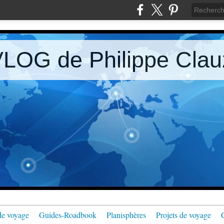
LOG de Philippe Clau
de voyage
Guides-Roadbook
Planisphères
Projets de voyage