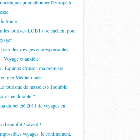
touristiques pour sillonner l'Europe à
tesse
de Route
 les touristes LGBT+ se cachent pour
oyager
 pour des voyages écoresponsables
 : Voyage et anxiété
e : Equinox Cruise : ma première
e en mer Méditerranée
Le tourisme de masse est-il soluble
tourisme durable ?
a du bel été 2011 de voyages en
so beautiful ! save it !
Impossibles voyages, le confinement,