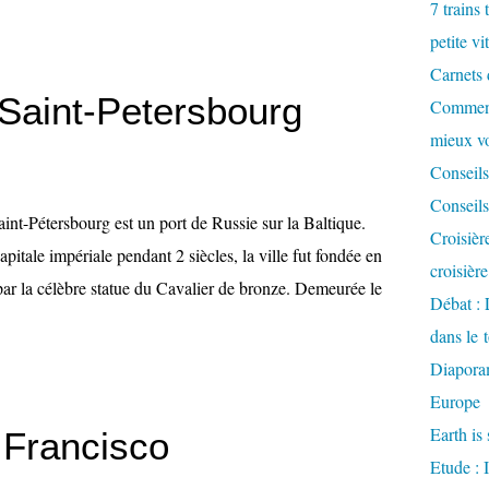
7 trains 
petite vi
Carnets 
Saint-Petersbourg
Comment
mieux v
Conseils
Conseils
aint-Pétersbourg est un port de Russie sur la Baltique.
Croisièr
apitale impériale pendant 2 siècles, la ville fut fondée en
croisièr
par la célèbre statue du Cavalier de bronze. Demeurée le
Débat : 
dans le 
Diaporam
Europe
Earth is 
 Francisco
Etude : 