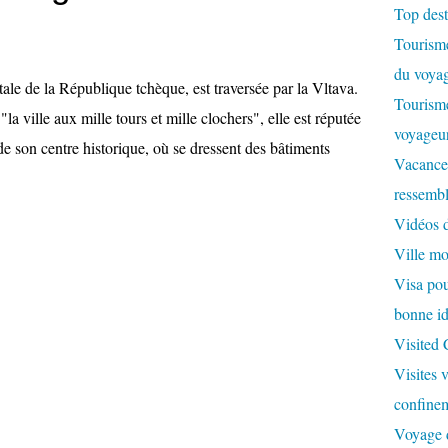
Top dest
Tourisme
du voyag
tale de la République tchèque, est traversée par la Vltava.
Tourisme
a ville aux mille tours et mille clochers", elle est réputée
voyageur
de son centre historique, où se dressent des bâtiments
Vacances
ressembl
Vidéos 
Ville m
Visa pour
bonne id
Visited
Visites 
confinem
Voyage d