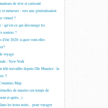
inations de rêve et curiosité
 et métavers : vers une généralisation
e virtuel ?
 : qu’est-ce qui décourage les
s seniors ?
 d'été 2020: à quoi vont-elles
er?
de voyage
onde : New-York
 télé-travailler depuis l'Ile Maurice : la
ée !!
 Countries Map
virtuelles de musées (en temps de
ent et après...)
ans les trous noirs... pour voyager